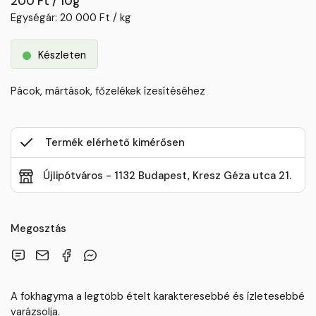
200 Ft / 10g
Egységár: 20 000 Ft / kg
Készleten
Pácok, mártások, főzelékek ízesítéséhez
Termék elérhető kimérősen
Újlipótváros - 1132 Budapest, Kresz Géza utca 21.
Megosztás
A fokhagyma a legtöbb ételt karakteresebbé és ízletesebbé
varázsolja.