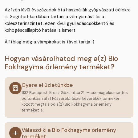
Az ízén kívül évszázadok óta használják gyógyászati célokra
is. Segíthet kordában tartani a vérnyomást és a
koleszterinszintet, ezen kívül gyulladáscsökkentő és
köhögéscsillapító hatása is ismert.
Állítólag még a vámpírokat is távol tartja :)
Hogyan vásárolhatod meg a(z) Bio
Fokhagyma őrlemény terméket?
Gyere el üzletünkbe
1132 Budapest, Kresz Géza utca 21. — csomagolásmentes
boltunkban a(z) Fűszerek, fűszerkeverékek termékei
között megtalálod a(z) Bio Fokhagyma őrlemény
terméket is.
Válaszd ki a Bio Fokhagyma őrlemény
terméket