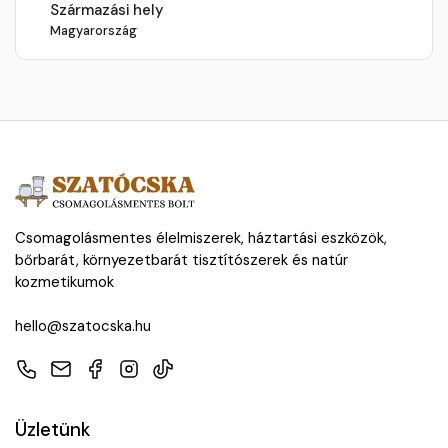
Származási hely
Magyarország
Csomagolásmentes élelmiszerek, háztartási eszközök,
bőrbarát, környezetbarát tisztítószerek és natúr
kozmetikumok
hello@szatocska.hu
Telefon
E-mail
Facebook
Instagram
TikTok
Üzletünk