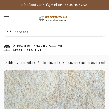
Kérdésed van? Hívj minket!
+36 30 407 7233
Menü megnyitása
Újlipótváros |
Nyitás ma 10:00-kor
Kresz Géza u. 21.
Skip to content
Főoldal
/
Termékek
/
Élelmiszerek
/
Fűszerek, fűszerkeverékek