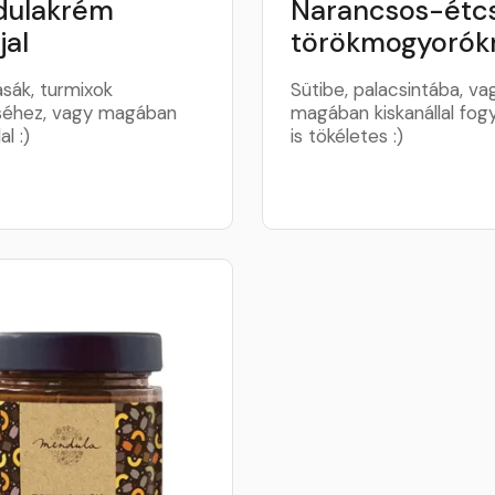
ulakrém
Narancsos-étcs
jal
törökmogyoró
ásák, turmixok
Sütibe, palacsintába, va
séhez, vagy magában
magában kiskanállal fog
al :)
is tökéletes :)