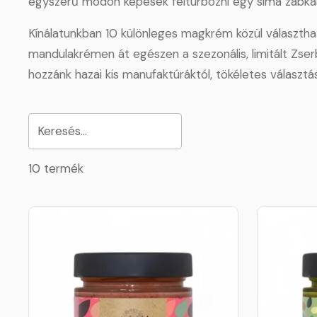
egyszerű módon képesek felturbózni egy sima zabkását
Kínálatunkban 10 különleges magkrém közül választhat
mandulakrémen át egészen a szezonális, limitált Zs
hozzánk hazai kis manufaktúráktól, tökéletes választ
10 termék