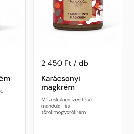
2 450 Ft / db
rém
Karácsonyi
magkrém
k,
Mézeskalács ízesítésű
mandula- és
törökmogyorókrém