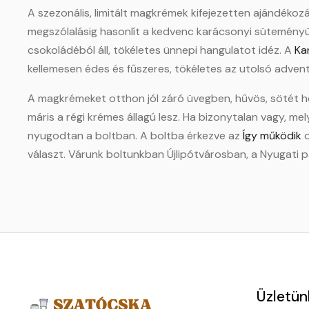
A szezonális, limitált magkrémek kifejezetten ajándékoz
megszólalásig hasonlít a kedvenc karácsonyi sütemény
csokoládéból áll, tökéletes ünnepi hangulatot idéz. A
Ka
kellemesen édes és fűszeres, tökéletes az utolsó adven
A magkrémeket otthon jól záró üvegben, hűvös, sötét hel
máris a régi krémes állagú lesz. Ha bizonytalan vagy, m
nyugodtan a boltban. A boltba érkezve az
Így működik
o
választ. Várunk boltunkban Újlipótvárosban, a Nyugati
Üzletün