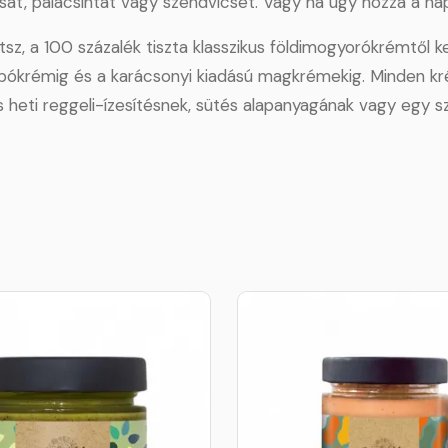
, palacsintát vagy szendvicset. Vagy ha úgy hozza a nap, ki
sz, a 100 százalék tiszta klasszikus földimogyorókrémtől 
erbókrémig és a karácsonyi kiadású magkrémekig. Minden k
ás heti reggeli-ízesítésnek, sütés alapanyagának vagy egy 