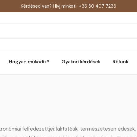
Kérdésed van? Hívj minket!
+36 30 407 7233
Hogyan működik?
Gyakori kérdések
Rólunk
onómiai felfedezettjei: laktatóak, természetesen édesek,