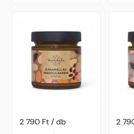
2 790 Ft / db
2 790