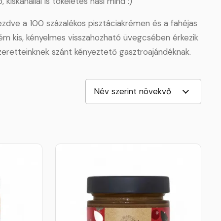
skanállal is tökéletes nasi mind :)
kezdve a 100 százalékos pisztáciakrémen és a fahéjas
rém kis, kényelmes visszahozható üvegcsében érkezik
szeretteinknek szánt kényeztető gasztroajándéknak.