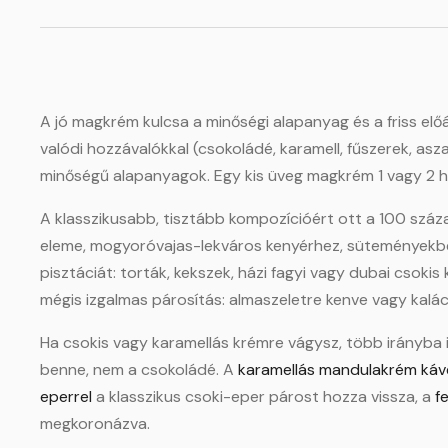
A jó magkrém kulcsa a minőségi alapanyag és a friss előá
valódi hozzávalókkal (csokoládé, karamell, fűszerek, asz
minőségű alapanyagok. Egy kis üveg magkrém 1 vagy 2 hóna
A klasszikusabb, tisztább kompozícióért ott a 100 szá
eleme, mogyoróvajas-lekváros kenyérhez, süteményekbe,
pisztáciát: torták, kekszek, házi fagyi vagy dubai csoki
mégis izgalmas párosítás: almaszeletre kenve vagy kalác
Ha csokis vagy karamellás krémre vágysz, több irányba i
benne, nem a csokoládé. A
karamellás mandulakrém káv
eperrel
a klasszikus csoki-eper párost hozza vissza, a
f
megkoronázva.