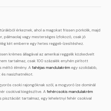
túrákból érkeznek, ahol a magokat frissen pörkölik, majd
zer, pálmaolaj vagy mesterséges ízfokozó, csak jó
elég két emberre egy hetes reggeli-ízesítéshez.
ösen krémes állagával az amerikai reggelik közkedvelt
em tartalmaz, csak 100 százalék enyhén pirított
is méltó élmény. A
fahéjas mandulakrém
egy szolidabb,
t és nasizhatnékot.
gyorós csoki rajongóknak szól, a mogyoró íze dominál
ér csokival kiegészítve. A
fehércsokis mandulakrém
pisztáciát tartalmaz, egy leheletnyi fehér csokival