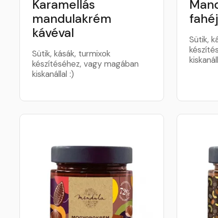
Karamellás
Mand
mandulakrém
fahéj
kávéval
Sütik, k
készíté
Sütik, kásák, turmixok
kiskanáll
készítéséhez, vagy magában
kiskanállal :)