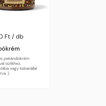
0 Ft / db
bókrém
os pekándiókrém
al sütikhez,
tába vagy kiskanállal
tva :)