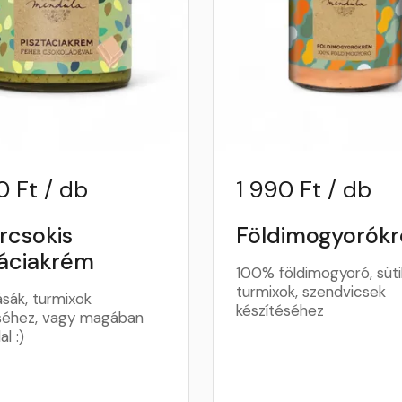
0 Ft / db
1 990 Ft / db
rcsokis
Földimogyorók
táciakrém
100% földimogyoró, süti
turmixok, szendvicsek
ásák, turmixok
készítéséhez
séhez, vagy magában
al :)