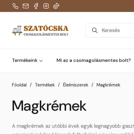
Telefon
E-mail
Facebook
Instagram
TikTok
Termékeink
Mi az a csomagolásmentes bolt?
Skip to content
Főoldal
/
Termékek
/
Élelmiszerek
/
Magkrémek
Magkrémek
A magkrémek az utóbbi évek egyik legnagyobb gasztr