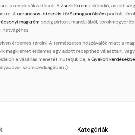
ásra is remek választások. A
Zserbókrém
pekándió, aszalt sárg
ünkre. A
narancsos-étcsokis törökmogyorókrém
pörkölt törö
rácsonyi magkrém
pedig pirított mandulából, törökmogyoróbó
ti hétvégéhez.
yen érdemes tárolni. A természetes hozzávalók miatt a magola
elyik magkrémet érdemes egy adott recepthez választani, vagy 
ldalon a vásárlás menetét mutatjuk be, a
Gyakori kérdésekb
 pályaudvar szomszédságában :)
k
Kategóriák