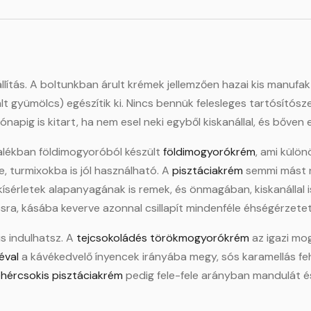
llítás. A boltunkban árult krémek jellemzően hazai kis manufak
alt gyümölcs) egészítik ki. Nincs bennük felesleges tartósítós
pig is kitart, ha nem esel neki egyből kiskanállal, és bőven 
zalékban földimogyoróból készült
földimogyorókrém
, ami külön
 turmixokba is jól használható. A
pisztáciakrém
semmi mást n
s kísérletek alapanyagának is remek, és önmagában, kiskanállal 
sra, kásába keverve azonnal csillapít mindenféle éhségérzete
s indulhatsz. A
tejcsokoládés törökmogyorókrém
az igazi mo
éval
a kávékedvelő ínyencek irányába megy, sós karamellás feh
ehércsokis pisztáciakrém
pedig fele-fele arányban mandulát és 