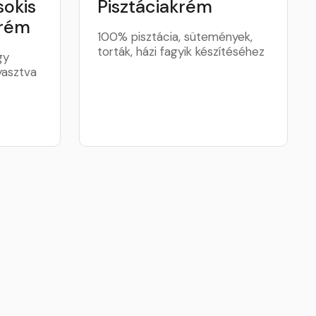
okis
Pisztáciakrém
krém
100% pisztácia, sütemények,
torták, házi fagyik készítéséhez
gy
yasztva