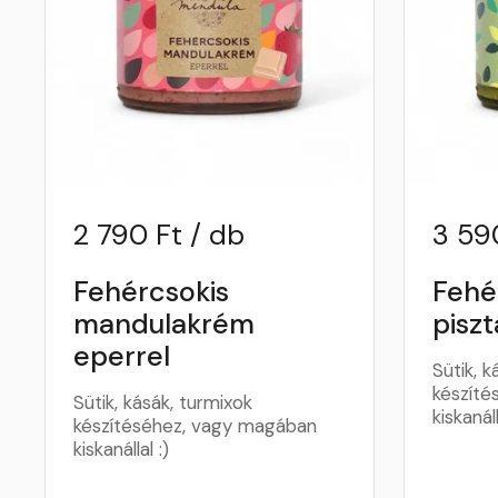
2 790 Ft / db
3 59
Fehércsokis
Fehé
mandulakrém
pisz
eperrel
Sütik, k
készíté
Sütik, kásák, turmixok
kiskanáll
készítéséhez, vagy magában
kiskanállal :)