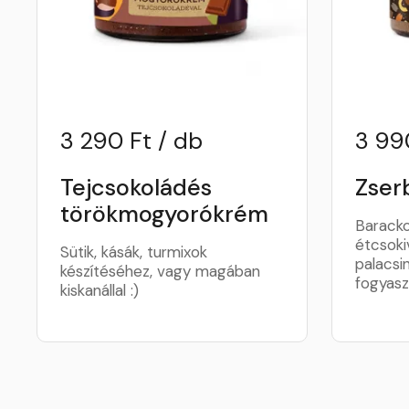
3 290 Ft / db
3 99
Tejcsokoládés
Zser
törökmogyorókrém
Barack
étcsokiv
Sütik, kásák, turmixok
palacsin
készítéséhez, vagy magában
fogyasz
kiskanállal :)