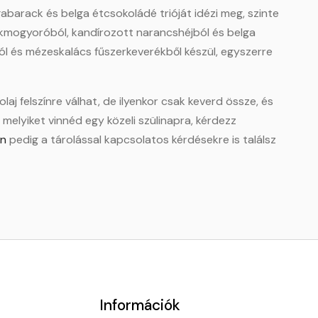
abarack és belga étcsokoládé trióját idézi meg, szinte
kmogyoróból, kandírozott narancshéjból és belga
l és mézeskalács fűszerkeverékből készül, egyszerre
j felszínre válhat, de ilyenkor csak keverd össze, és
melyiket vinnéd egy közeli szülinapra, kérdezz
en
pedig a tárolással kapcsolatos kérdésekre is találsz
Információk