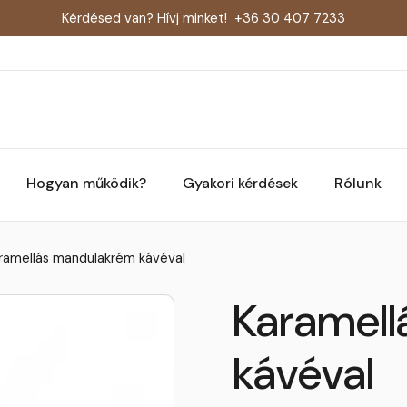
Kérdésed van? Hívj minket!
+36 30 407 7233
Hogyan működik?
Gyakori kérdések
Rólunk
ramellás mandulakrém kávéval
Karamel
kávéval