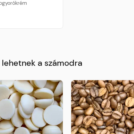
ogyorókrém
k lehetnek a számodra