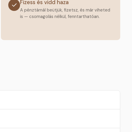
Fizess és vidd haza
A pénztárnál beütjük, fizetsz, és már viheted
is — csomagolás nélkül, fenntarthatóan.