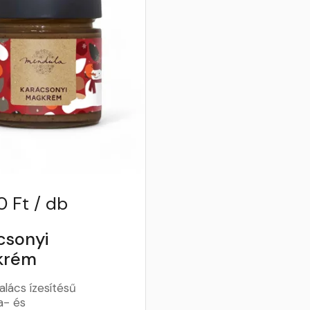
0 Ft / db
csonyi
krém
lács ízesítésű
a- és