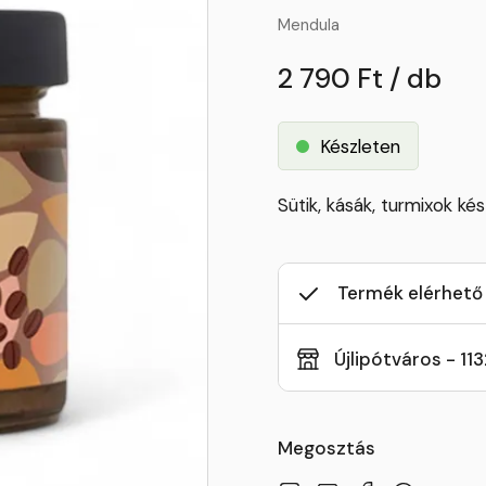
Mendula
2 790 Ft / db
Készleten
Sütik, kásák, turmixok ké
Termék elérhető
Újlipótváros - 11
Megosztás