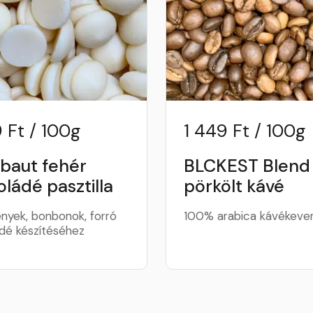
 Ft / 100g
1 449 Ft / 100g
ebaut fehér
BLCKEST Blend
ládé pasztilla
pörkölt kávé
yek, bonbonok, forró
100% arabica kávékeve
dé készítéséhez