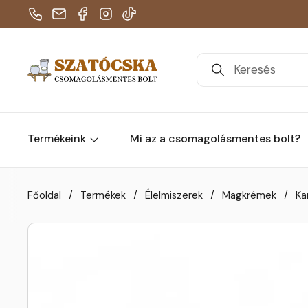
Telefon
E-mail
Facebook
Instagram
TikTok
Termékeink
Mi az a csomagolásmentes bolt?
Skip to content
Főoldal
/
Termékek
/
Élelmiszerek
/
Magkrémek
/
Ka