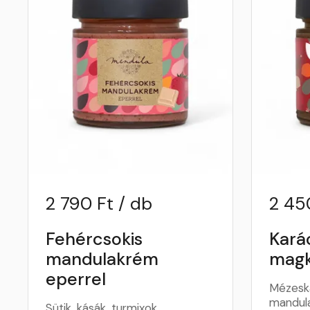
2 790 Ft / db
2 45
Fehércsokis
Kará
mandulakrém
mag
eperrel
Mézeska
mandul
Sütik, kásák, turmixok