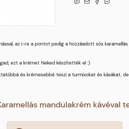
ással, az i-re a pontot pedig a hozzáadott sós karamellás
ad, ezt a krémet Neked készítették el :)
ktatóbbá és krémesebbé teszi a turmixokat és kásákat, de 
Karamellás mandulakrém kávéval 