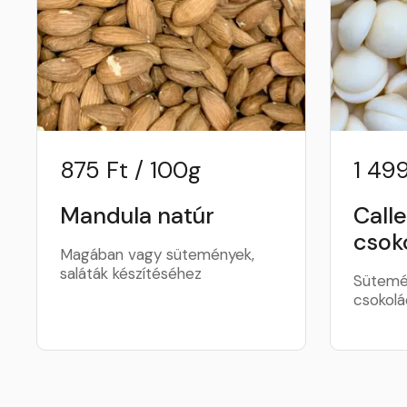
875 Ft / 100g
1 499
Mandula natúr
Call
csoko
Magában vagy sütemények,
saláták készítéséhez
Sütemén
csokolá