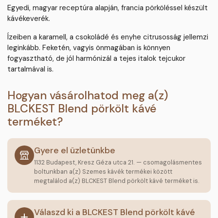
Egyedi, magyar receptúra alapján, francia pörköléssel készült
kávékeverék.
Ízeiben a karamell, a csokoládé és enyhe citrusosság jellemzi
leginkább. Feketén, vagyis önmagában is könnyen
fogyasztható, de jól harmónizál a tejes italok tejcukor
tartalmával is.
Hogyan vásárolhatod meg a(z)
BLCKEST Blend pörkölt kávé
terméket?
Gyere el üzletünkbe
1132 Budapest, Kresz Géza utca 21. — csomagolásmentes
boltunkban a(z) Szemes kávék termékei között
megtalálod a(z) BLCKEST Blend pörkölt kávé terméket is.
Válaszd ki a BLCKEST Blend pörkölt kávé