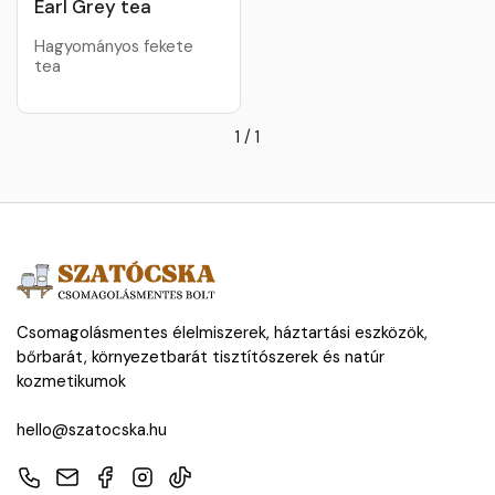
Earl Grey tea
Hagyományos fekete
tea
1
/
1
Csomagolásmentes élelmiszerek, háztartási eszközök,
bőrbarát, környezetbarát tisztítószerek és natúr
kozmetikumok
hello@szatocska.hu
Telefon
E-mail
Facebook
Instagram
TikTok