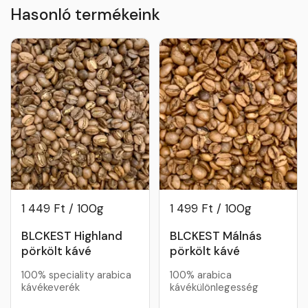
Hasonló termékeink
1 449 Ft / 100g
1 499 Ft / 100g
BLCKEST Highland
BLCKEST Málnás
pörkölt kávé
pörkölt kávé
100% speciality arabica
100% arabica
kávékeverék
kávékülönlegesség