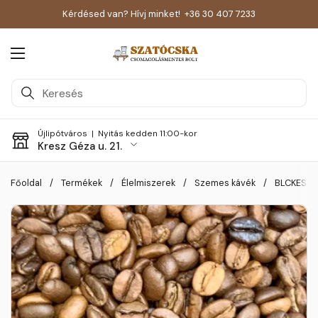
Kérdésed van? Hívj minket!
+36 30 407 7233
Menü megnyitása
Újlipótváros |
Nyitás kedden 11:00-kor
Kresz Géza u. 21.
Skip to content
Főoldal
/
Termékek
/
Élelmiszerek
/
Szemes kávék
/
BLCKEST B