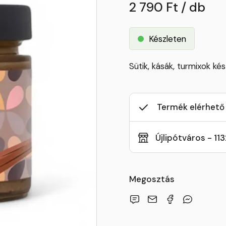
2 790 Ft / db
Készleten
Sütik, kásák, turmixok ké
Termék elérhető
Újlipótváros - 11
Megosztás