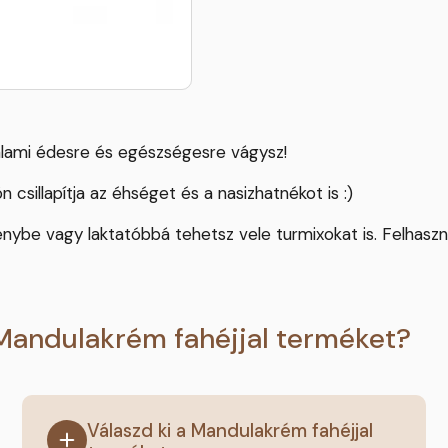
valami édesre és egészségesre vágysz!
csillapítja az éhséget és a nasizhatnékot is :)
énybe vagy laktatóbbá tehetsz vele turmixokat is. Felhaszn
Mandulakrém fahéjjal terméket?
Válaszd ki a Mandulakrém fahéjjal