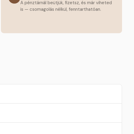
A pénztárnál beütjük, fizetsz, és már viheted
is — csomagolás nélkül, fenntarthatóan.