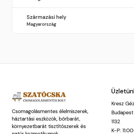
Származási hely
Magyarország
Üzletün
Kresz Géza
Csomagolásmentes élelmiszerek,
Budapest
háztartási eszközök, bőrbarát,
1132
környezetbarát tisztítószerek és
K-P: 11:0
natúr kozmetikumok