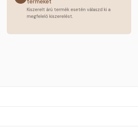
terméket
Kiszerelt árú termék esetén válaszd ki a
megfelelő kiszerelést.