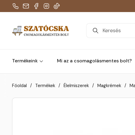
Telefon
E-mail
Facebook
Instagram
TikTok
Termékeink
Mi az a csomagolásmentes bolt?
Skip to content
Főoldal
/
Termékek
/
Élelmiszerek
/
Magkrémek
/
Ma