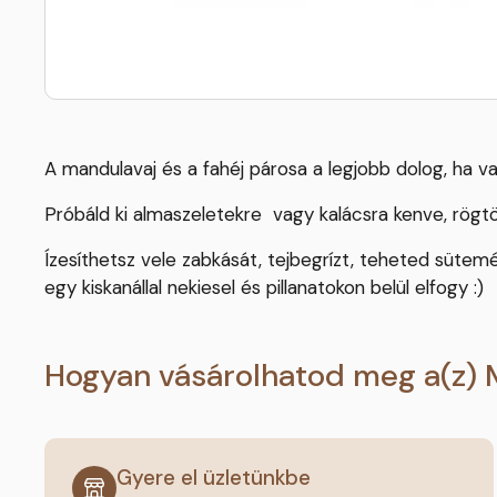
A mandulavaj és a fahéj párosa a legjobb dolog, ha 
Próbáld ki almaszeletekre vagy kalácsra kenve, rögtön 
Ízesíthetsz vele zabkását, tejbegrízt, teheted sütem
egy kiskanállal nekiesel és pillanatokon belül elfogy :)
Hogyan vásárolhatod meg a(z) 
Gyere el üzletünkbe