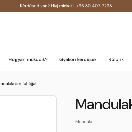
Kérdésed van? Hívj minket!
+36 30 407 7233
Hogyan működik?
Gyakori kérdések
Rólunk
ndulakrém fahéjjal
Mandulak
Mendula