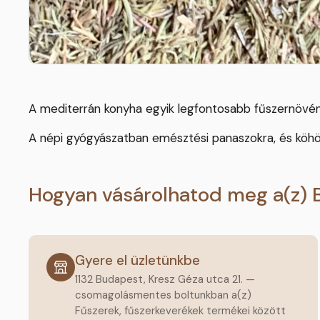
A mediterrán konyha egyik legfontosabb fűszernövén
A népi gyógyászatban emésztési panaszokra, és köhögé
Hogyan vásárolhatod meg a(z) 
Gyere el üzletünkbe
1132 Budapest, Kresz Géza utca 21. —
csomagolásmentes boltunkban a(z)
Fűszerek, fűszerkeverékek termékei között