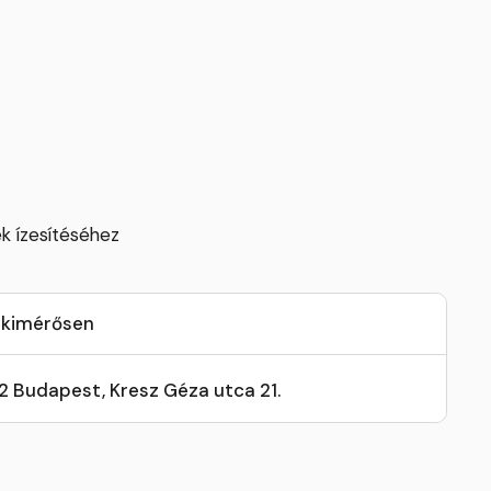
ek ízesítéséhez
 kimérősen
32 Budapest, Kresz Géza utca 21.