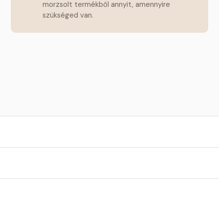
morzsolt termékből annyit, amennyire
szükséged van.