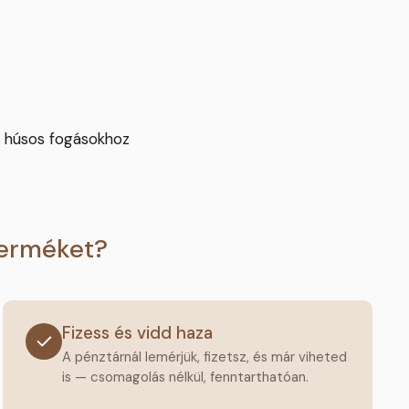
s húsos fogásokhoz
terméket?
Fizess és vidd haza
A pénztárnál lemérjük, fizetsz, és már viheted
is — csomagolás nélkül, fenntarthatóan.