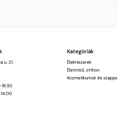
k
Kategóriák
 u. 21.
Élelmiszerek
Életmód, otthon
Kozmetikumok és szapp
0-18:30
-14:00