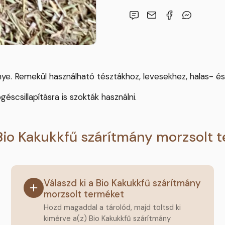
ye. Remekül használható tésztákhoz, levesekhez, halas- é
scsillapításra is szokták használni.
Bio Kakukkfű szárítmány morzsolt 
Válaszd ki a Bio Kakukkfű szárítmány
morzsolt terméket
Hozd magaddal a tárolód, majd töltsd ki
kimérve a(z) Bio Kakukkfű szárítmány