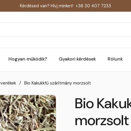
Kérdésed van? Hívj minket!
+36 30 407 7233
Hogyan működik?
Gyakori kérdések
Rólunk
everékek
/
Bio Kakukkfű szárítmány morzsolt
Bio Kaku
morzsolt