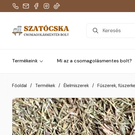
Telefon
E-mail
Facebook
Instagram
TikTok
Termékeink
Mi az a csomagolásmentes bolt?
Skip to content
Főoldal
/
Termékek
/
Élelmiszerek
/
Fűszerek, fűszerk