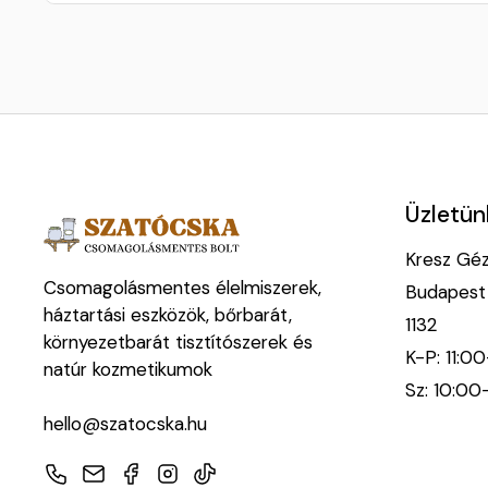
Üzletün
Kresz Géza
Csomagolásmentes élelmiszerek,
Budapest
háztartási eszközök, bőrbarát,
1132
környezetbarát tisztítószerek és
K-P: 11:0
natúr kozmetikumok
Sz: 10:00
hello@szatocska.hu
Telefon
E-mail
Facebook
Instagram
TikTok