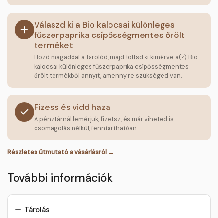
Válaszd ki a Bio kalocsai különleges
fűszerpaprika csípősségmentes őrölt
terméket
Hozd magaddal a tárolód, majd töltsd ki kimérve a(z) Bio
kalocsai különleges fűszerpaprika csípősségmentes
őrölt termékből annyit, amennyire szükséged van.
Fizess és vidd haza
A pénztárnál lemérjük, fizetsz, és már viheted is —
csomagolás nélkül, fenntarthatóan.
Részletes útmutató a vásárlásról →
További információk
Tárolás