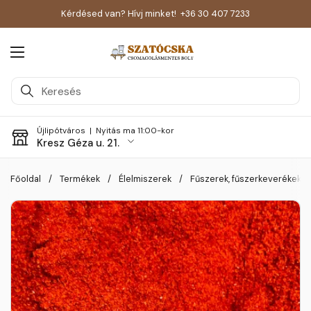
Kérdésed van? Hívj minket!
+36 30 407 7233
Menü megnyitása
Újlipótváros |
Nyitás ma 11:00-kor
Kresz Géza u. 21.
Skip to content
Főoldal
/
Termékek
/
Élelmiszerek
/
Fűszerek, fűszerkeverékek