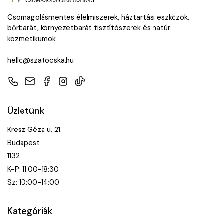
Csomagolásmentes élelmiszerek, háztartási eszközök,
bőrbarát, környezetbarát tisztítószerek és natúr
kozmetikumok
hello@szatocska.hu
Telefon
E-mail
Facebook
Instagram
TikTok
Üzletünk
Kresz Géza u. 21.
Budapest
1132
K-P: 11:00-18:30
Sz: 10:00-14:00
Kategóriák