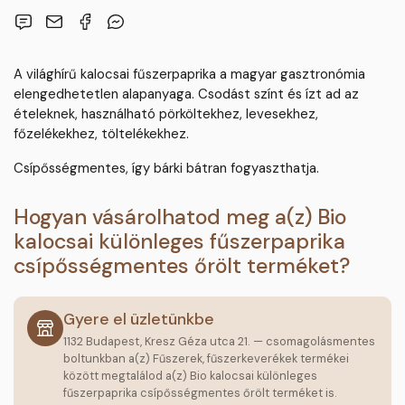
A világhírű kalocsai fűszerpaprika a magyar gasztronómia
elengedhetetlen alapanyaga. Csodást színt és ízt ad az
ételeknek, használható pörköltekhez, levesekhez,
főzelékekhez, töltelékekhez.
Csípősségmentes, így bárki bátran fogyaszthatja.
Hogyan vásárolhatod meg a(z) Bio
kalocsai különleges fűszerpaprika
csípősségmentes őrölt terméket?
Gyere el üzletünkbe
1132 Budapest, Kresz Géza utca 21. — csomagolásmentes
boltunkban a(z) Fűszerek, fűszerkeverékek termékei
között megtalálod a(z) Bio kalocsai különleges
fűszerpaprika csípősségmentes őrölt terméket is.