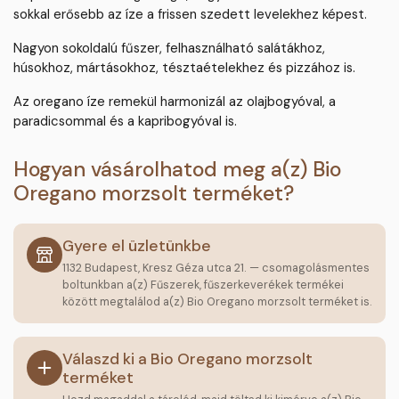
sokkal erősebb az íze a frissen szedett levelekhez képest.
Nagyon sokoldalú fűszer, felhasználható salátákhoz,
húsokhoz, mártásokhoz, tésztaételekhez és pizzához is.
Az oregano íze remekül harmonizál az olajbogyóval, a
paradicsommal és a kapribogyóval is.
Hogyan vásárolhatod meg a(z) Bio
Oregano morzsolt terméket?
Gyere el üzletünkbe
1132 Budapest, Kresz Géza utca 21. — csomagolásmentes
boltunkban a(z) Fűszerek, fűszerkeverékek termékei
között megtalálod a(z) Bio Oregano morzsolt terméket is.
Válaszd ki a Bio Oregano morzsolt
terméket