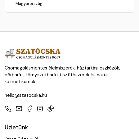
Magyarország
Csomagolásmentes élelmiszerek, háztartási eszközök,
bőrbarát, környezetbarát tisztítószerek és natúr
kozmetikumok
hello@szatocska.hu
Telefon
E-mail
Facebook
Instagram
TikTok
Üzletünk