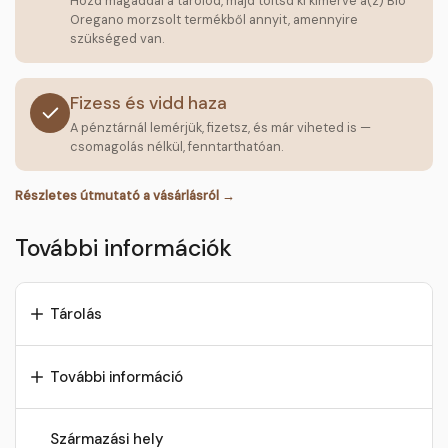
Hozd magaddal a tárolód, majd töltsd ki kimérve a(z) Bio
Oregano morzsolt termékből annyit, amennyire
szükséged van.
Fizess és vidd haza
A pénztárnál lemérjük, fizetsz, és már viheted is —
csomagolás nélkül, fenntarthatóan.
Részletes útmutató a vásárlásról →
További információk
Tárolás
További információ
Származási hely