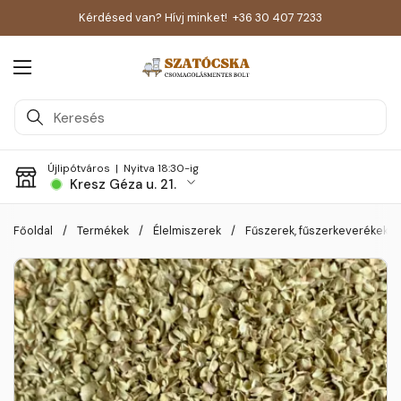
Kérdésed van? Hívj minket!
+36 30 407 7233
Menü megnyitása
Újlipótváros |
Nyitva 18:30-ig
Kresz Géza u. 21.
Skip to content
Főoldal
/
Termékek
/
Élelmiszerek
/
Fűszerek, fűszerkeverékek