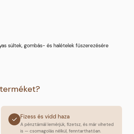
nyas sültek, gombás- és halételek fűszerezésére
 terméket?
Fizess és vidd haza
A pénztárnál lemérjük, fizetsz, és már viheted
is — csomagolás nélkül, fenntarthatóan.