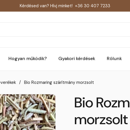
Kérdésed van? Hívj minket!
+36 30 407 7233
Hogyan működik?
Gyakori kérdések
Rólunk
everékek
/
Bio Rozmaring szárítmány morzsolt
Bio Rozm
morzsolt