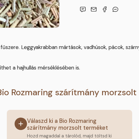
lt fűszere. Leggyakrabban mártások, vadhúsok, pácok, szár
thet a hajhullás mérséklésében is.
Bio Rozmaring szárítmány morzsolt
Válaszd ki a Bio Rozmaring
szárítmány morzsolt terméket
Hozd magaddal a tárolód, majd töltsd ki