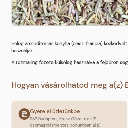
Főleg a mediterrán konyha (olasz, francia) közkedve
használják.
A rozmaring főzete külsőleg használva a fejbőrön segí
Hogyan vásárolhatod meg a(z) 
Gyere el üzletünkbe
1132 Budapest, Kresz Géza utca 21. —
csomagolásmentes boltunkban a(z)