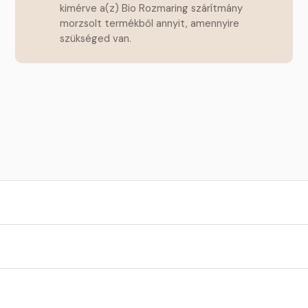
kimérve a(z) Bio Rozmaring szárítmány
morzsolt termékből annyit, amennyire
szükséged van.