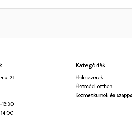
k
Kategóriák
 u. 21.
Élelmiszerek
Életmód, otthon
Kozmetikumok és szapp
0-18:30
-14:00