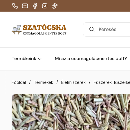
Telefon
E-mail
Facebook
Instagram
TikTok
Termékeink
Mi az a csomagolásmentes bolt?
Skip to content
Főoldal
/
Termékek
/
Élelmiszerek
/
Fűszerek, fűszerk