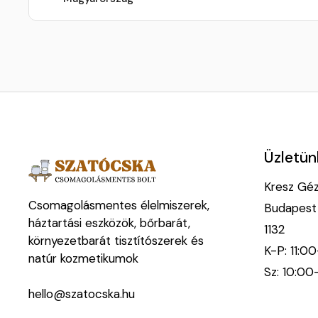
Üzletün
Kresz Géza
Csomagolásmentes élelmiszerek,
Budapest
háztartási eszközök, bőrbarát,
1132
környezetbarát tisztítószerek és
K-P: 11:0
natúr kozmetikumok
Sz: 10:00
hello@szatocska.hu