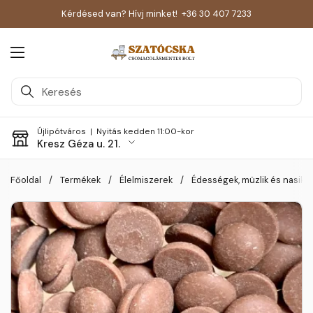
Kérdésed van? Hívj minket!
+36 30 407 7233
Menü megnyitása
Újlipótváros |
Nyitás kedden 11:00-kor
Kresz Géza u. 21.
Skip to content
Főoldal
/
Termékek
/
Élelmiszerek
/
Édességek, müzlik és nasik