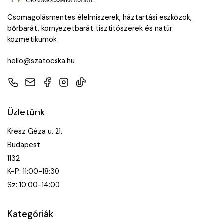
Csomagolásmentes élelmiszerek, háztartási eszközök,
bőrbarát, környezetbarát tisztítószerek és natúr
kozmetikumok
hello@szatocska.hu
Telefon
E-mail
Facebook
Instagram
TikTok
Üzletünk
Kresz Géza u. 21.
Budapest
1132
K-P: 11:00-18:30
Sz: 10:00-14:00
Kategóriák