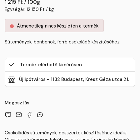
1 215 Ft / 100g
Egységár: 12 150 Ft / kg
Átmenetileg nincs készleten a termék
Sütemények, bonbonok, forró csokoládé készítéséhez
Termék elérhető kimérősen
Újlipótváros - 1132 Budapest, Kresz Géza utca 21.
Megosztás
Csokoládés sütemények, desszertek készítéséhez ideális.
Olvasztva krémesen folyékony az állaga, így igazán könnyű