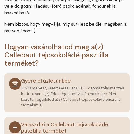
vele dolgozni, ráadásul forró csokoládénak, fondünek is
használható.
Nem biztos, hogy megvárja, míg süti lesz belőle, magában is
nagyon finom :)
Hogyan vásárolhatod meg a(z)
Callebaut tejcsokoládé pasztilla
terméket?
Gyere el üzletünkbe
1132 Budapest, Kresz Géza utca 21. — csomagolásmentes
boltunkban a(z) Édességek, müzlik és nasik termékei
között megtalálod a(z) Callebaut tejcsokoládé pasztilla
terméket is.
Válaszd ki a Callebaut tejcsokoládé
pasztilla terméket