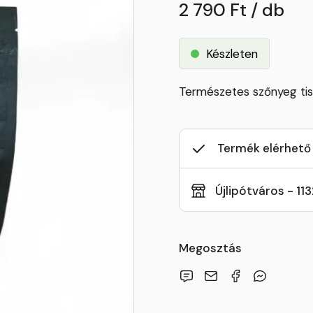
2 790 Ft / db
Készleten
Természetes szőnyeg tiszt
Termék elérhető
Újlipótváros - 11
Megosztás