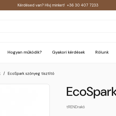
Kérdésed van? Hívj minket!
+36 30 407 7233
Hogyan működik?
Gyakori kérdések
Rólunk
k
/
EcoSpark szőnyeg tisztító
EcoSpark
tRENDrakó