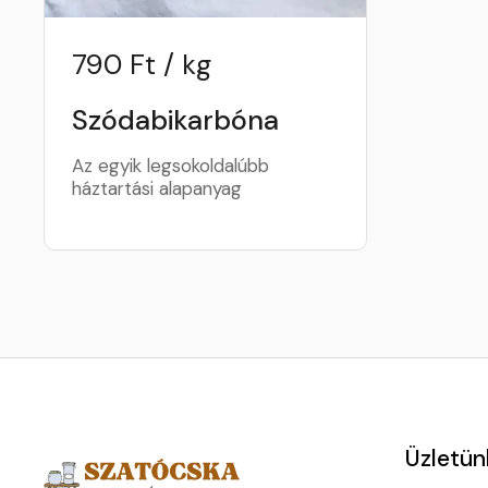
790 Ft / kg
Szódabikarbóna
Az egyik legsokoldalúbb
háztartási alapanyag
Üzletün