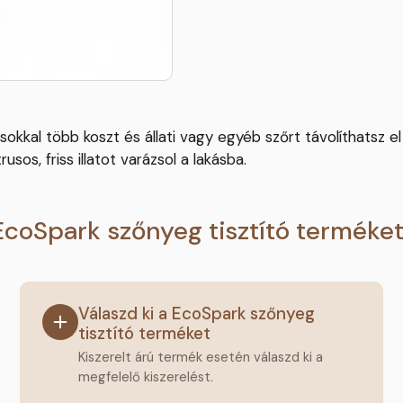
okkal több koszt és állati vagy egyéb szőrt távolíthatsz e
os, friss illatot varázsol a lakásba.
EcoSpark szőnyeg tisztító terméke
Válaszd ki a EcoSpark szőnyeg
tisztító terméket
Kiszerelt árú termék esetén válaszd ki a
megfelelő kiszerelést.