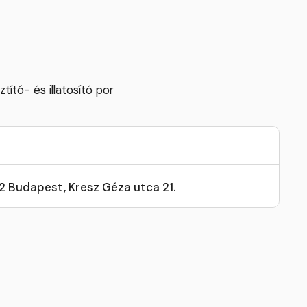
ító- és illatosító por
32 Budapest, Kresz Géza utca 21.