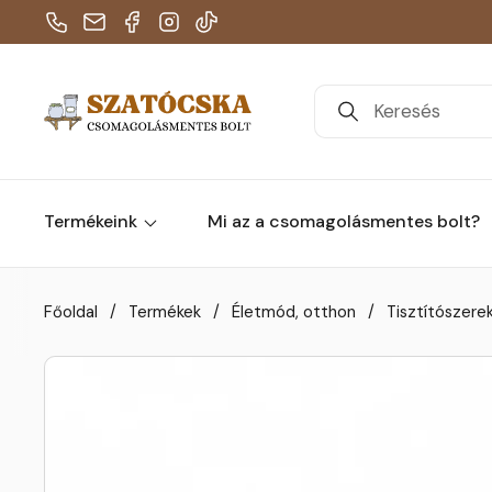
Telefon
E-mail
Facebook
Instagram
TikTok
Termékeink
Mi az a csomagolásmentes bolt?
Skip to content
Főoldal
/
Termékek
/
Életmód, otthon
/
Tisztítószere