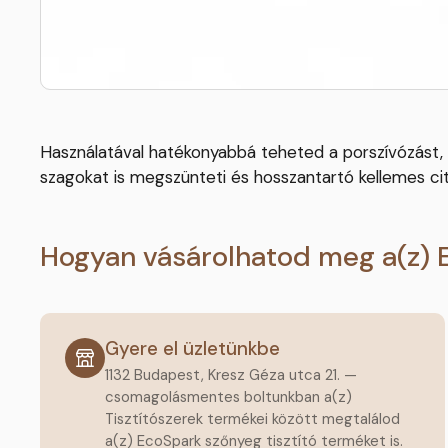
Használatával hatékonyabbá teheted a porszívózást, s
szagokat is megszünteti és hosszantartó kellemes citrus
Hogyan vásárolhatod meg a(z) 
Gyere el üzletünkbe
1132 Budapest, Kresz Géza utca 21. —
csomagolásmentes boltunkban a(z)
Tisztítószerek termékei között megtalálod
a(z) EcoSpark szőnyeg tisztító terméket is.