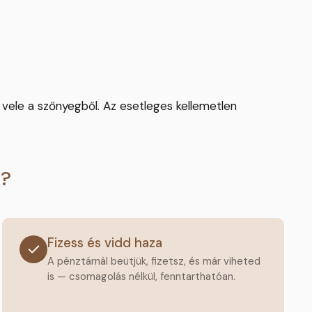
l vele a szőnyegből. Az esetleges kellemetlen
t?
Fizess és vidd haza
A pénztárnál beütjük, fizetsz, és már viheted
is — csomagolás nélkül, fenntarthatóan.