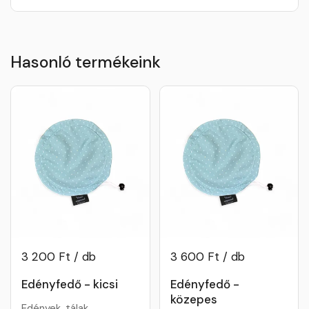
Hasonló termékeink
3 200 Ft / db
3 600 Ft / db
Edényfedő - kicsi
Edényfedő -
közepes
Edények, tálak