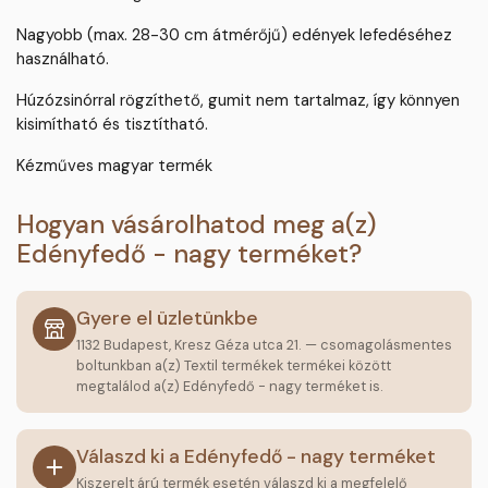
Nagyobb (max. 28-30 cm átmérőjű) edények lefedéséhez
használható.
Húzózsinórral rögzíthető, gumit nem tartalmaz, így könnyen
kisimítható és tisztítható.
Kézműves magyar termék
Hogyan vásárolhatod meg a(z)
Edényfedő - nagy terméket?
Gyere el üzletünkbe
1132 Budapest, Kresz Géza utca 21. — csomagolásmentes
boltunkban a(z) Textil termékek termékei között
megtalálod a(z) Edényfedő - nagy terméket is.
Válaszd ki a Edényfedő - nagy terméket
Kiszerelt árú termék esetén válaszd ki a megfelelő