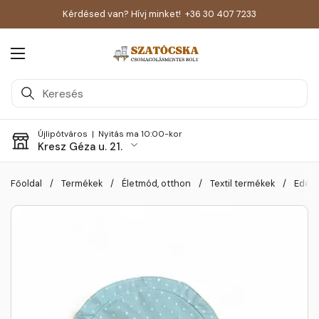
Kérdésed van? Hívj minket!
+36 30 407 7233
Menü megnyitása
Újlipótváros |
Nyitás ma 10:00-kor
Kresz Géza u. 21.
Skip to content
Főoldal
/
Termékek
/
Életmód, otthon
/
Textil termékek
/
Edény