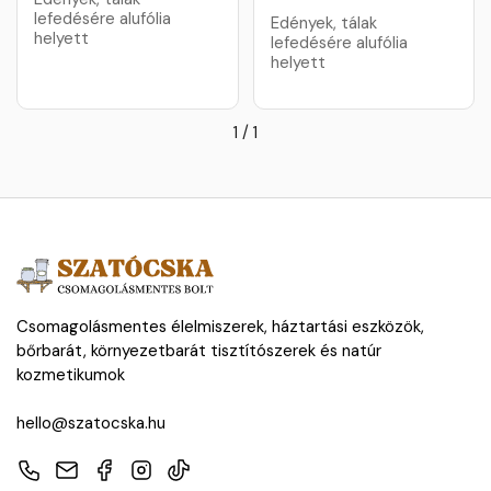
lefedésére alufólia
Edények, tálak
helyett
lefedésére alufólia
helyett
1
/
1
Csomagolásmentes élelmiszerek, háztartási eszközök,
bőrbarát, környezetbarát tisztítószerek és natúr
kozmetikumok
hello@szatocska.hu
Telefon
E-mail
Facebook
Instagram
TikTok