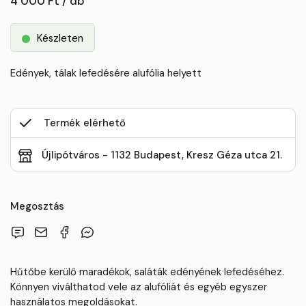
4 000 Ft / db
Készleten
Edények, tálak lefedésére alufólia helyett
Termék elérhető
Újlipótváros - 1132 Budapest, Kresz Géza utca 21.
Megosztás
Hűtőbe kerülő maradékok, saláták edényének lefedéséhez.
Könnyen viválthatod vele az alufóliát és egyéb egyszer
használatos megoldásokat.