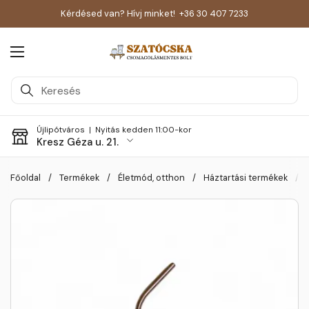
Kérdésed van? Hívj minket!
+36 30 407 7233
Menü megnyitása
Újlipótváros |
Nyitás kedden 11:00-kor
Kresz Géza u. 21.
Skip to content
Főoldal
/
Termékek
/
Életmód, otthon
/
Háztartási termékek
/