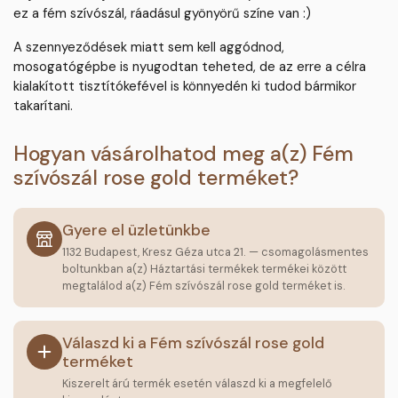
ez a fém szívószál, ráadásul gyönyörű színe van :)
A szennyeződések miatt sem kell aggódnod,
mosogatógépbe is nyugodtan teheted, de az erre a célra
kialakított tisztítókefével is könnyedén ki tudod bármikor
takarítani.
Hogyan vásárolhatod meg a(z) Fém
szívószál rose gold terméket?
Gyere el üzletünkbe
1132 Budapest, Kresz Géza utca 21. — csomagolásmentes
boltunkban a(z) Háztartási termékek termékei között
megtalálod a(z) Fém szívószál rose gold terméket is.
Válaszd ki a Fém szívószál rose gold
terméket
Kiszerelt árú termék esetén válaszd ki a megfelelő