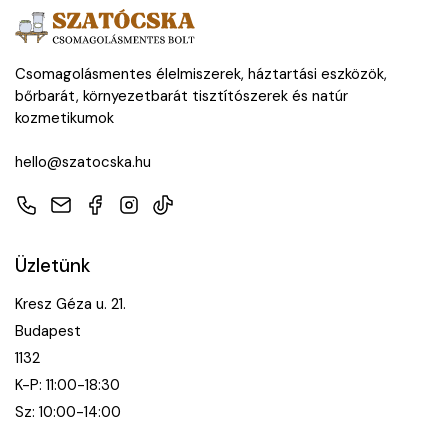
Csomagolásmentes élelmiszerek, háztartási eszközök,
bőrbarát, környezetbarát tisztítószerek és natúr
kozmetikumok
hello@szatocska.hu
Telefon
E-mail
Facebook
Instagram
TikTok
Üzletünk
Kresz Géza u. 21.
Budapest
1132
K-P: 11:00-18:30
Sz: 10:00-14:00