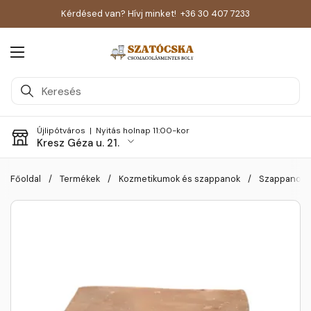
Kérdésed van? Hívj minket!
+36 30 407 7233
Menü megnyitása
Újlipótváros |
Nyitás holnap 11:00-kor
Kresz Géza u. 21.
Skip to content
Főoldal
/
Termékek
/
Kozmetikumok és szappanok
/
Szappanok é