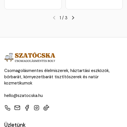
1
/
3
Csomagolásmentes élelmiszerek, háztartási eszközök,
bőrbarát, környezetbarát tisztítószerek és natúr
kozmetikumok
hello@szatocska.hu
Telefon
E-mail
Facebook
Instagram
TikTok
Üzletünk