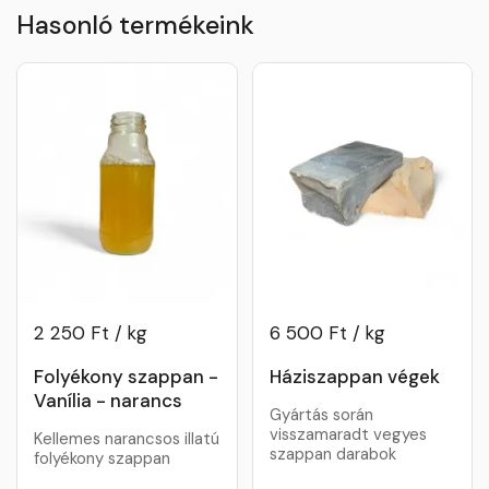
Hasonló termékeink
2 250 Ft / kg
6 500 Ft / kg
Folyékony szappan -
Háziszappan végek
Vanília - narancs
Gyártás során
visszamaradt vegyes
Kellemes narancsos illatú
szappan darabok
folyékony szappan