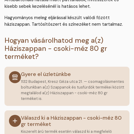
kisebb sebek kezelésénél is hatásos lehet.
Hagyományos meleg eljárással készült valódi főzött
háziszappan. Tartósítószert és színezéket nem tartalmaz.
Hogyan vásárolhatod meg a(z)
Háziszappan - csoki-méz 80 gr
terméket?
Gyere el üzletünkbe
1132 Budapest, Kresz Géza utca 21. — csomagolásmentes
boltunkban a(z) Szappanok és tusfürdők termékei között
megtalálod a(z) Háziszappan - csoki-méz 80 gr
terméket is.
Válaszd ki a Háziszappan - csoki-méz 80
gr terméket
Kiszerelt árú termék esetén válaszd ki a megfelelő