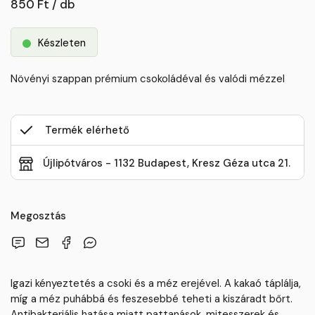
850 Ft / db
Készleten
Növényi szappan prémium csokoládéval és valódi mézzel
Termék elérhető
Újlipótváros - 1132 Budapest, Kresz Géza utca 21.
Megosztás
Igazi kényeztetés a csoki és a méz erejével. A kakaó táplálja,
míg a méz puhábbá és feszesebbé teheti a kiszáradt bőrt.
Antibakteriális hatása miatt pattanások, mitesszerek és