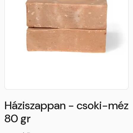
Háziszappan - csoki-méz
80 gr