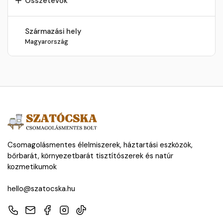
Összetevők
Származási hely
Magyarország
Csomagolásmentes élelmiszerek, háztartási eszközök,
bőrbarát, környezetbarát tisztítószerek és natúr
kozmetikumok
hello@szatocska.hu
Telefon
E-mail
Facebook
Instagram
TikTok