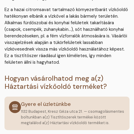
Ez a hazai citromsavat tartalmazó környezetbarát vízkőoldó
hatékonyan elbánik a vízkővel a lakás bármely területén.
Alkalmas fürdőszobai és konyhai felületek takarítására
(csapok, csempék, zuhanykabin...), sőt használható konyhai
berendezéseken, pl. a fém vízforralók átmosására is. Vásárlói
visszajelzések alapján a tükörfelületek lassabban
vízkövesednek vissza más vízkőoldó használatához képest.
Ez a tisztítószer ráadásul igen kíméletes, így minden
felületen állni is hagyhatod.
Hogyan vásárolhatod meg a(z)
Háztartási vízkőoldó terméket?
Gyere el üzletünkbe
1132 Budapest, Kresz Géza utca 21. — csomagolásmentes
boltunkban a(z) Tisztítószerek termékei között
megtalálod a(z) Háztartási vízkőoldó terméket is.