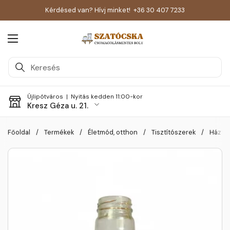
Kérdésed van? Hívj minket!
+36 30 407 7233
Menü megnyitása
Újlipótváros |
Nyitás kedden 11:00-kor
Kresz Géza u. 21.
Skip to content
Főoldal
/
Termékek
/
Életmód, otthon
/
Tisztítószerek
/
Háztar