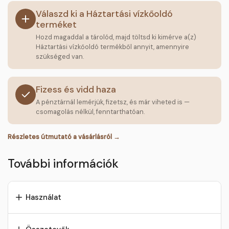
Válaszd ki a Háztartási vízkőoldó
terméket
Hozd magaddal a tárolód, majd töltsd ki kimérve a(z)
Háztartási vízkőoldó termékből annyit, amennyire
szükséged van.
Fizess és vidd haza
A pénztárnál lemérjük, fizetsz, és már viheted is —
csomagolás nélkül, fenntarthatóan.
Részletes útmutató a vásárlásról →
További információk
Használat