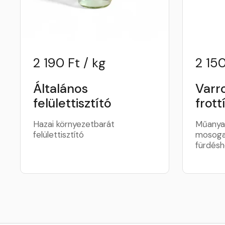
2 190 Ft / kg
2 150
Általános
Varro
felülettisztító
frott
Hazai környezetbarát
Műanyag
felülettisztító
mosogat
fürdésh