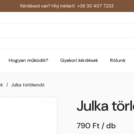
Kérdésed van? Hívj minket!
+36 30 407 7233
Hogyan működik?
Gyakori kérdések
Rólunk
ek
/
Julka törlőkendő
Julka tö
790 Ft / db