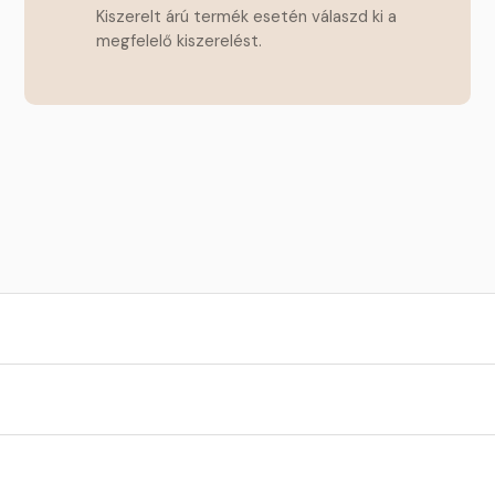
Kiszerelt árú termék esetén válaszd ki a
megfelelő kiszerelést.