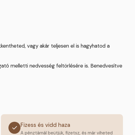
kkentheted, vagy akár teljesen el is hagyhatod a
tó melletti nedvesség feltörlésére is. Benedvesítve
Fizess és vidd haza
A pénztárnál beütjük, fizetsz, és már viheted