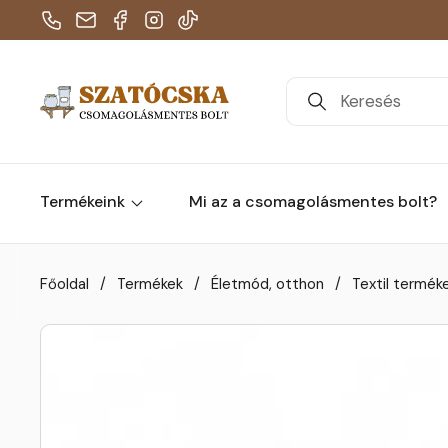
Telefon
E-mail
Facebook
Instagram
TikTok
Termékeink
Mi az a csomagolásmentes bolt?
Skip to content
Főoldal
/
Termékek
/
Életmód, otthon
/
Textil termék