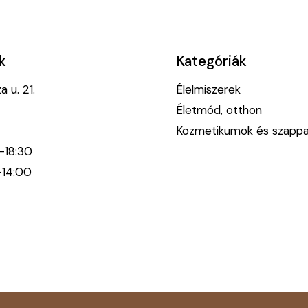
k
Kategóriák
 u. 21.
Élelmiszerek
Életmód, otthon
Kozmetikumok és szapp
0-18:30
-14:00