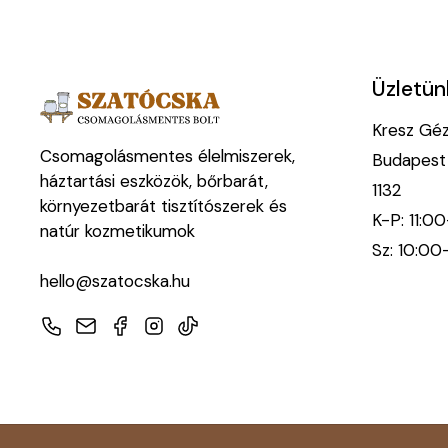
Üzletün
Kresz Géza
Csomagolásmentes élelmiszerek,
Budapest
háztartási eszközök, bőrbarát,
1132
környezetbarát tisztítószerek és
K-P: 11:0
natúr kozmetikumok
Sz: 10:00
hello@szatocska.hu
Telefon
E-mail
Facebook
Instagram
TikTok