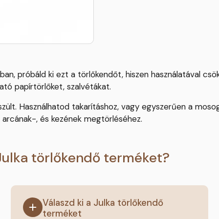
an, próbáld ki ezt a törlőkendőt, hiszen használatával csö
tó papírtörlőket, szalvétákat.
ült. Használhatod takarításhoz, vagy egyszerűen a mosoga
k arcának-, és kezének megtörléséhez.
Julka törlőkendő terméket?
Válaszd ki a Julka törlőkendő
terméket