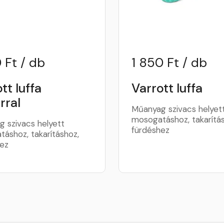
 Ft / db
1 850 Ft / db
tt luffa
Varrott luffa
írral
Műanyag szivacs helyet
mosogatáshoz, takarítás
 szivacs helyett
fürdéshez
áshoz, takarításhoz,
ez