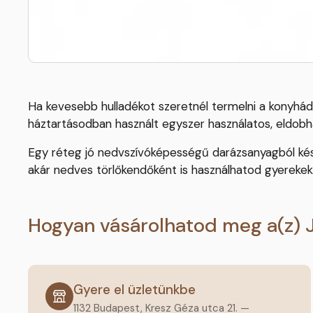
Ha kevesebb hulladékot szeretnél termelni a konyhádb
háztartásodban használt egyszer használatos, eldobha
Egy réteg jó nedvszívóképességű darázsanyagból kész
akár nedves törlőkendőként is használhatod gyereke
Hogyan vásárolhatod meg a(z) 
Gyere el üzletünkbe
1132 Budapest, Kresz Géza utca 21. —