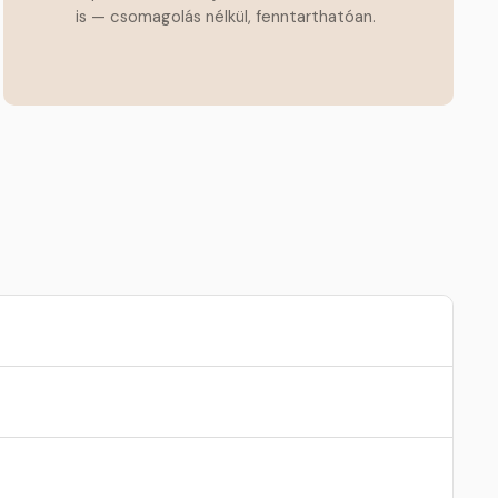
is — csomagolás nélkül, fenntarthatóan.