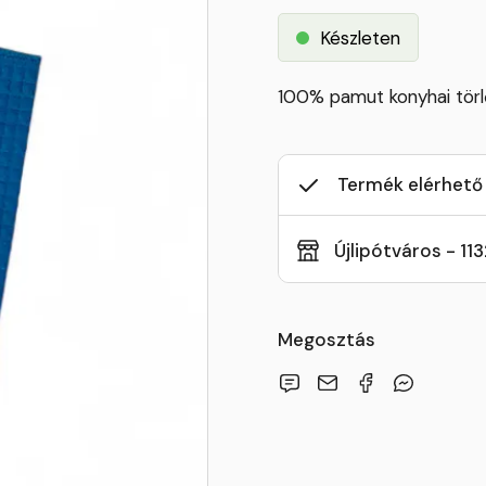
Készleten
100% pamut konyhai tör
Termék elérhető
Újlipótváros - 11
Megosztás