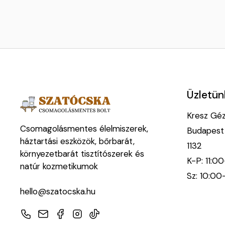
Üzletün
Kresz Géza
Csomagolásmentes élelmiszerek,
Budapest
háztartási eszközök, bőrbarát,
1132
környezetbarát tisztítószerek és
K-P: 11:0
natúr kozmetikumok
Sz: 10:00
hello@szatocska.hu
Telefon
E-mail
Facebook
Instagram
TikTok