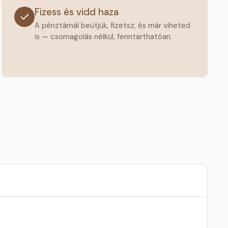
Fizess és vidd haza
A pénztárnál beütjük, fizetsz, és már viheted
is — csomagolás nélkül, fenntarthatóan.