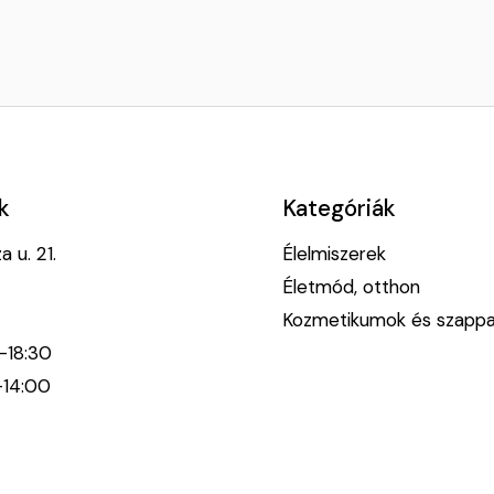
k
Kategóriák
 u. 21.
Élelmiszerek
Életmód, otthon
Kozmetikumok és szapp
0-18:30
-14:00