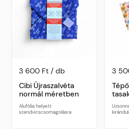
3 600 Ft / db
3 50
Cibi Újraszalvéta
Tépő
normál méretben
tasa
Alufólia helyett
Uzsonna
szendvicscsomagolásra
kirándul