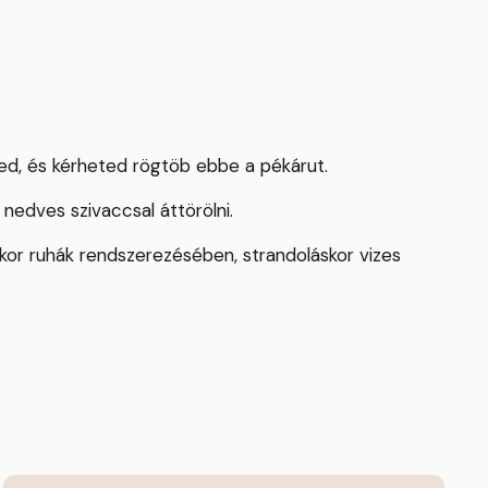
eted, és kérheted rögtöb ebbe a pékárut.
 nedves szivaccsal áttörölni.
áskor ruhák rendszerezésében, strandoláskor vizes