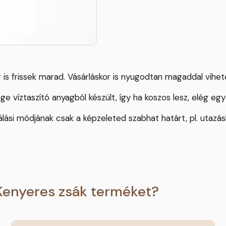
ig is frissek marad. Vásárláskor is nyugodtan magaddal vih
e víztaszító anyagból készült, így ha koszos lesz, elég egy
ználási módjának csak a képzeleted szabhat határt, pl. utaz
Kenyeres zsák terméket?