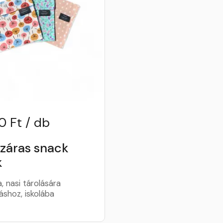
0 Ft / db
záras snack
k
, nasi tárolására
áshoz, iskolába