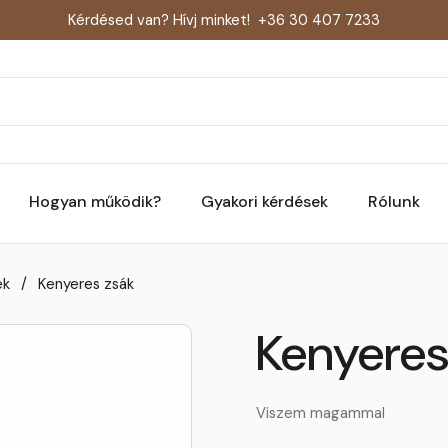
Kérdésed van? Hívj minket!
+36 30 407 7233
Hogyan működik?
Gyakori kérdések
Rólunk
ek
/
Kenyeres zsák
Kenyeres
Viszem magammal