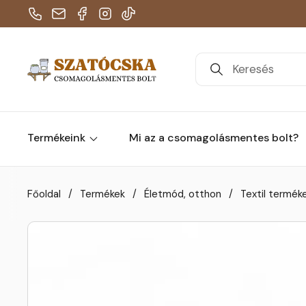
Telefon
E-mail
Facebook
Instagram
TikTok
Termékeink
Mi az a csomagolásmentes bolt?
Skip to content
Főoldal
/
Termékek
/
Életmód, otthon
/
Textil termék