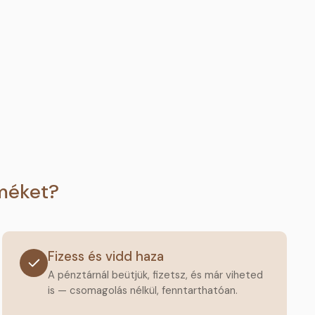
rméket?
Fizess és vidd haza
A pénztárnál beütjük, fizetsz, és már viheted
is — csomagolás nélkül, fenntarthatóan.