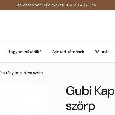
Kérdésed van? Hívj minket!
+36 30 407 7233
Hogyan működik?
Gyakori kérdések
Rólunk
Kapitány lime-alma szörp
Gubi Kap
szörp