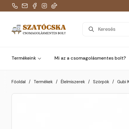
Telefon
E-mail
Facebook
Instagram
TikTok
Termékeink
Mi az a csomagolásmentes bolt?
Skip to content
Főoldal
/
Termékek
/
Élelmiszerek
/
Szörpök
/
Gubi 