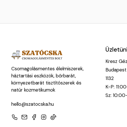
Üzletün
Kresz Géza
Csomagolásmentes élelmiszerek,
Budapest
háztartási eszközök, bőrbarát,
1132
környezetbarát tisztítószerek és
K-P: 11:0
natúr kozmetikumok
Sz: 10:00
hello@szatocska.hu
Telefon
E-mail
Facebook
Instagram
TikTok