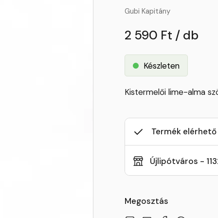
Gubi Kapitány
2 590 Ft / db
Készleten
Kistermelői lime-alma sz
Termék elérhető
Újlipótváros - 11
Megosztás