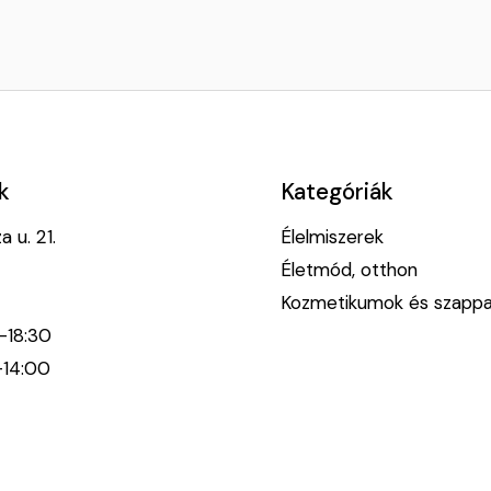
k
Kategóriák
 u. 21.
Élelmiszerek
Életmód, otthon
Kozmetikumok és szapp
0-18:30
-14:00