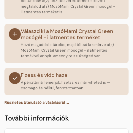
boltunkban a(z) Tisztítószerek termékei között
megtalálod a(z) MosóMami Crystal Green mosógél -
illatmentes terméket is.
Válaszd ki a MosóMami Crystal Green
mosógél - illatmentes terméket
Hozd magaddal a tárolód, majd töltsd ki kimérve a(z)
MosóMami Crystal Green mosógél - illatmentes
termékből annyit, amennyire szükséged van.
Fizess és vidd haza
A pénztárnál lemérjük, fizetsz, és már viheted is —
csomagolás nélkül, fenntarthatóan.
Részletes útmutató a vásárlásról →
További információk