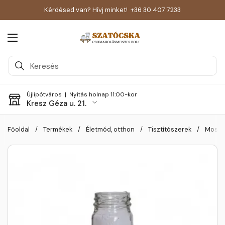
Kérdésed van? Hívj minket!
+36 30 407 7233
Menü megnyitása
Újlipótváros |
Nyitás holnap 11:00-kor
Kresz Géza u. 21.
Skip to content
Főoldal
/
Termékek
/
Életmód, otthon
/
Tisztítószerek
/
MosóMa