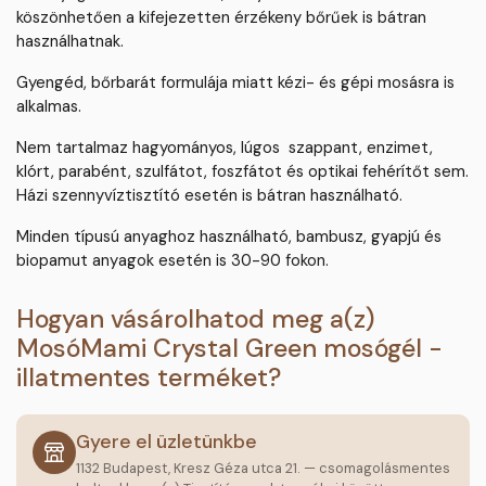
köszönhetően a kifejezetten érzékeny bőrűek is bátran
használhatnak.
Gyengéd, bőrbarát formulája miatt kézi- és gépi mosásra is
alkalmas.
Nem tartalmaz hagyományos, lúgos szappant, enzimet,
klórt, parabént, szulfátot, foszfátot és optikai fehérítőt sem.
Házi szennyvíztisztító esetén is bátran használható.
Minden típusú anyaghoz használható, bambusz, gyapjú és
biopamut anyagok esetén is 30-90 fokon.
Hogyan vásárolhatod meg a(z)
MosóMami Crystal Green mosógél -
illatmentes terméket?
Gyere el üzletünkbe
1132 Budapest, Kresz Géza utca 21. — csomagolásmentes