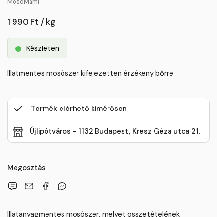
MosóMami
1 990 Ft / kg
Készleten
Illatmentes mosószer kifejezetten érzékeny bőrre
Termék elérhető kimérősen
Újlipótváros - 1132 Budapest, Kresz Géza utca 21.
Megosztás
Illatanyagmentes mosószer, melyet összetételének