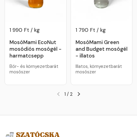
1 990 Ft / kg
1 790 Ft / kg
MosóMami EcoNut
MosóMami Green
mosódiós mosógél -
and Budget mosógél
harmatcsepp
- illatos
Bőr- és környezetbarát
Illatos, környezetbarát
mosószer
mosószer
1
/
2