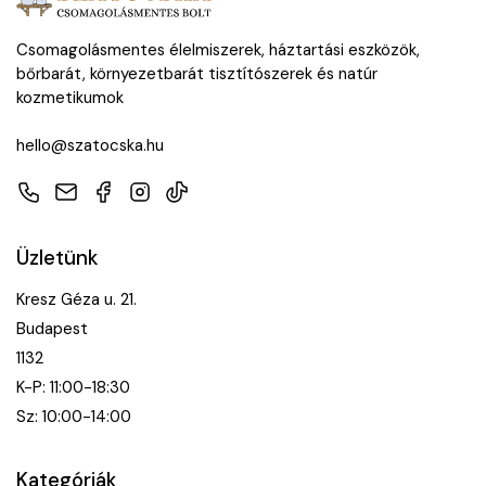
Csomagolásmentes élelmiszerek, háztartási eszközök,
bőrbarát, környezetbarát tisztítószerek és natúr
kozmetikumok
hello@szatocska.hu
Telefon
E-mail
Facebook
Instagram
TikTok
Üzletünk
Kresz Géza u. 21.
Budapest
1132
K-P: 11:00-18:30
Sz: 10:00-14:00
Kategóriák