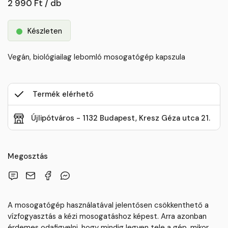
2 990 Ft / db
Készleten
Vegán, biológiailag lebomló mosogatógép kapszula
Termék elérhető
Újlipótváros - 1132 Budapest, Kresz Géza utca 21.
Megosztás
A mosogatógép használatával jelentősen csökkenthető a
vízfogyasztás a kézi mosogatáshoz képest. Arra azonban
érdemes odafigyelni, hogy mindig legyen tele a gép, mikor