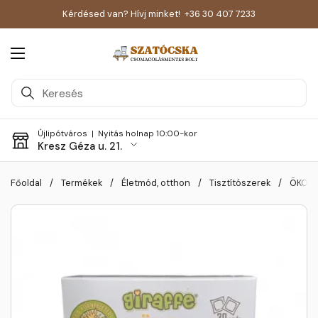
Kérdésed van? Hívj minket!
+36 30 407 7233
Menü megnyitása
Újlipótváros |
Nyitás holnap 10:00-kor
Kresz Géza u. 21.
Skip to content
Főoldal
/
Termékek
/
Életmód, otthon
/
Tisztítószerek
/
ÖKO M