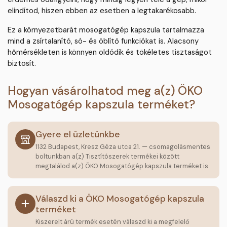
elindítod, hiszen ebben az esetben a legtakarékosabb.
Ez a környezetbarát mosogatógép kapszula tartalmazza
mind a zsírtalanító, só- és öblítő funkciókat is. Alacsony
hőmérsékleten is könnyen oldódik és tökéletes tisztaságot
biztosít.
Hogyan vásárolhatod meg a(z) ÖKO
Mosogatógép kapszula terméket?
Gyere el üzletünkbe
1132 Budapest, Kresz Géza utca 21. — csomagolásmentes
boltunkban a(z) Tisztítószerek termékei között
megtalálod a(z) ÖKO Mosogatógép kapszula terméket is.
Válaszd ki a ÖKO Mosogatógép kapszula
terméket
Kiszerelt árú termék esetén válaszd ki a megfelelő