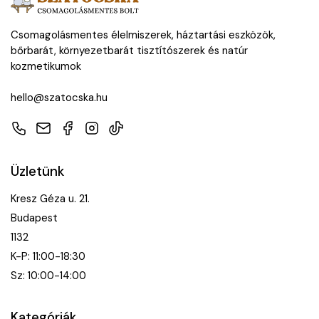
Csomagolásmentes élelmiszerek, háztartási eszközök,
bőrbarát, környezetbarát tisztítószerek és natúr
kozmetikumok
hello@szatocska.hu
Telefon
E-mail
Facebook
Instagram
TikTok
Üzletünk
Kresz Géza u. 21.
Budapest
1132
K-P: 11:00-18:30
Sz: 10:00-14:00
Kategóriák