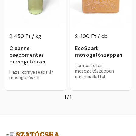
2 450 Ft / kg
2 490 Ft / db
Cleanne
EcoSpark
cseppmentes
mosogatószappan
mosogatószer
Természetes
mosogatószappan
Hazai környezetbarát
narancs illattal
mosogatószer
1
/
1