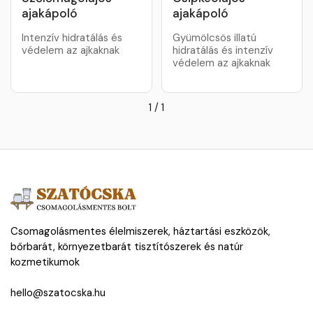
ajakápoló
ajakápoló
Intenzív hidratálás és
Gyümölcsös illatú
védelem az ajkaknak
hidratálás és intenzív
védelem az ajkaknak
1
/
1
Csomagolásmentes élelmiszerek, háztartási eszközök,
bőrbarát, környezetbarát tisztítószerek és natúr
kozmetikumok
hello@szatocska.hu