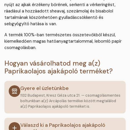
nyújt az ajkak érzékeny bőrének, serkenti a vérkeringést,
ráadásul a hozzáadott sheavaj, szezámolaj és bisabolol
tartalmának köszönhetően gyulladáscsökkentő és
sebgyógyító hatása is van.
A termék 100%-ban természetes összetevőkből készül,
kiemelkedően magas hatóanyagtartalommal, lebomló papír
csomagolásban.
Hogyan vásárolhatod meg a(z)
Paprikaolajos ajakápoló terméket?
Gyere el üzletünkbe
1132 Budapest, Kresz Géza utca 21. — csomagolásmentes
boltunkban a(z) Arcápolás termékei között megtalálod
a(z) Paprikaolajos ajakápoló terméket is.
Válaszd ki a Paprikaolajos ajakápoló