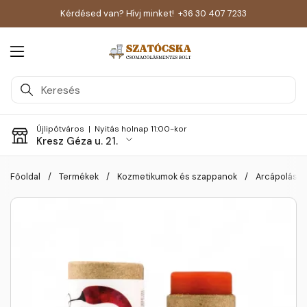
Kérdésed van? Hívj minket!
+36 30 407 7233
Menü megnyitása
Újlipótváros |
Nyitás holnap 11:00-kor
Kresz Géza u. 21.
Skip to content
Főoldal
/
Termékek
/
Kozmetikumok és szappanok
/
Arcápolás