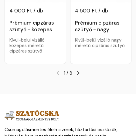
4 000 Ft / db
4 500 Ft / db
Prémium cipzáras
Prémium cipzáras
szütyő - közepes
szütyő - nagy
Kívül-belül vízálló
Kívül-belül vízálló nagy
közepes méretű
méretű cipzáras szütyő
cipzáras szütyő
1
/
3
Csomagolásmentes élelmiszerek, háztartási eszközök,