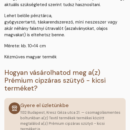
aktuális szükségleted szerint tudsz hasznosítani.
Lehet belőle pénztárca,
gyógyszertartó, táskarendszerező,
mini neszeszer vagy
néhány falatnyi útravalót (aszalványokat, olajos
akár
magvakat) is eltehetsz benne.
Mérete: kb. 10×14 cm
Kézműves magyar termék
Hogyan vásárolhatod meg a(z)
Prémium cipzáras szütyő - kicsi
terméket?
Gyere el üzletünkbe
1132 Budapest, Kresz Géza utca 21. — csomagolásmentes
boltunkban a(z) Textil termékek termékei között
megtalálod a(z) Prémium cipzáras szütyő - kicsi
terméket is.