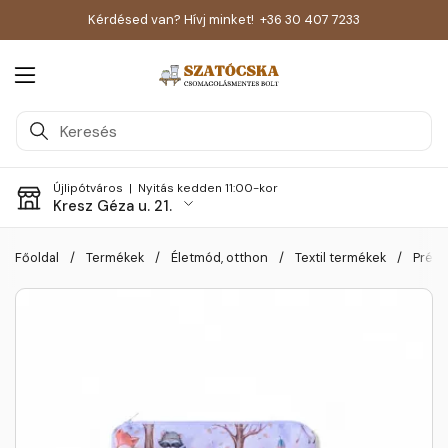
Kérdésed van? Hívj minket!
+36 30 407 7233
Menü megnyitása
Újlipótváros |
Nyitás kedden 11:00-kor
Kresz Géza u. 21.
Skip to content
Főoldal
/
Termékek
/
Életmód, otthon
/
Textil termékek
/
Prémi