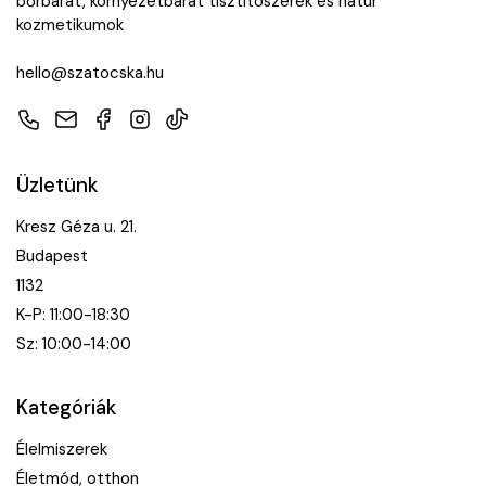
bőrbarát, környezetbarát tisztítószerek és natúr
kozmetikumok
hello@szatocska.hu
Telefon
E-mail
Facebook
Instagram
TikTok
Üzletünk
Kresz Géza u. 21.
Budapest
1132
K-P: 11:00-18:30
Sz: 10:00-14:00
Kategóriák
Élelmiszerek
Életmód, otthon