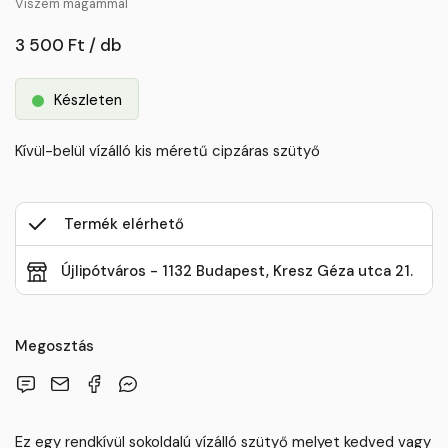
Viszem magammal
3 500 Ft / db
Készleten
Kívül-belül vízálló kis méretű cipzáras szütyő
Termék elérhető
Újlipótváros - 1132 Budapest, Kresz Géza utca 21.
Megosztás
Ez egy rendkívül sokoldalú vízálló szütyő melyet kedved vagy