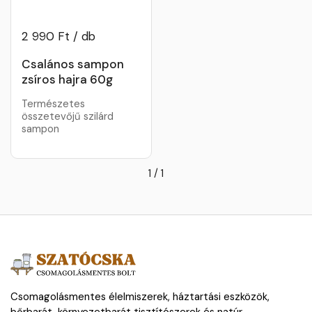
2 990 Ft / db
Csalános sampon
zsíros hajra 60g
Természetes
összetevőjű szilárd
sampon
1
/
1
Csomagolásmentes élelmiszerek, háztartási eszközök,
bőrbarát, környezetbarát tisztítószerek és natúr