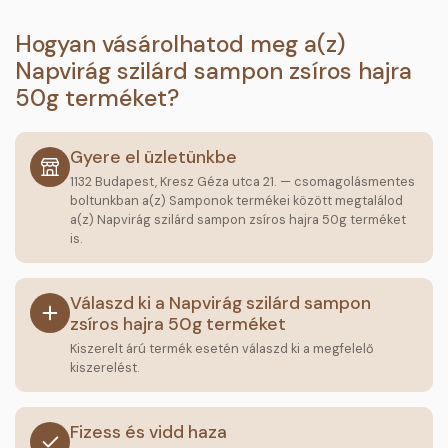
Hogyan vásárolhatod meg a(z)
Napvirág szilárd sampon zsíros hajra
50g terméket?
Gyere el üzletünkbe
1132 Budapest, Kresz Géza utca 21. — csomagolásmentes
boltunkban a(z) Samponok termékei között megtalálod
a(z) Napvirág szilárd sampon zsíros hajra 50g terméket
is.
Válaszd ki a Napvirág szilárd sampon
zsíros hajra 50g terméket
Kiszerelt árú termék esetén válaszd ki a megfelelő
kiszerelést.
Fizess és vidd haza