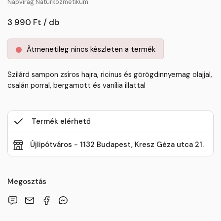
Napvirág Natúrkozmetikum
3 990 Ft / db
Átmenetileg nincs készleten a termék
Szilárd sampon zsíros hajra, ricinus és görögdinnyemag olajjal,
csalán porral, bergamott és vanília illattal
Termék elérhető
Újlipótváros - 1132 Budapest, Kresz Géza utca 21.
Megosztás