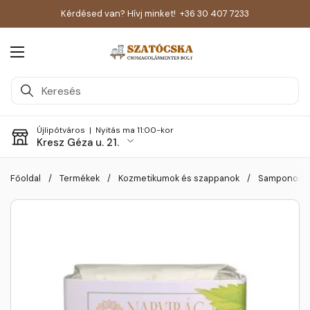
Kérdésed van? Hívj minket!
+36 30 407 7233
Menü megnyitása
Újlipótváros |
Nyitás ma 11:00-kor
Kresz Géza u. 21.
Skip to content
Főoldal
/
Termékek
/
Kozmetikumok és szappanok
/
Samponok