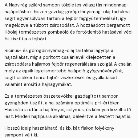
A Napvirág szilárd sampon tökéletes választás mindennapi
hajápoláshoz, hiszen gazdag görögdinnyemag-olaj tartalma
segít egyensúlyban tartani a fejbőr faggyútermelését, így
megelőzve a túlzott zsírosodást. A hozzáadott bergamott
illóolaj természetes gombaölő és fertőtlenítő hatásával védi
és tisztítja a fejbőrt.
Ricinus- és görögdinnyemag-olaj tartalma lágyítja a
hajszálakat, míg a porított csalánlevél kifejezetten a
zsírosodásra hajlamos fejbőr regenerálására szolgál. A csalán,
mely az egyik legelismertebb hajápoló gyógynövényünk,
segít csökkenteni a fejbőr viszketését és gyulladásait,
valamint erősíti a hajhagymákat.
Ez a természetes összetevőkkel gazdagított sampon
gyengéden tisztít, a haj számára optimális pH-értéken.
Használata után a haj fényes, selymes, és könnyen kezelhető
lesz. Minden hajtípusra alkalmas, beleértve a festett hajat is.
Hosszú ideig használható, és kb. két flakon folyékony
sampont vált ki.