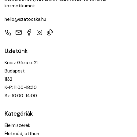
kozmetikumok
hello@szatocska.hu
Telefon
E-mail
Facebook
Instagram
TikTok
Üzletünk
Kresz Géza u. 21.
Budapest
1132
K-P: 11:00-18:30
Sz: 10:00-14:00
Kategóriák
Élelmiszerek
Életmód, otthon