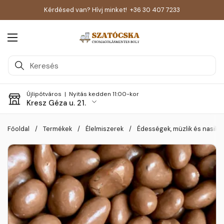
Kérdésed van? Hívj minket!
+36 30 407 7233
Menü megnyitása
Újlipótváros |
Nyitás kedden 11:00-kor
Kresz Géza u. 21.
Skip to content
Főoldal
/
Termékek
/
Élelmiszerek
/
Édességek, müzlik és nasik