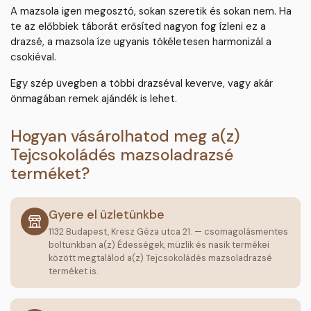
A mazsola igen megosztó, sokan szeretik és sokan nem. Ha
te az előbbiek táborát erősíted nagyon fog ízleni ez a
drazsé, a mazsola íze ugyanis tökéletesen harmonizál a
csokiéval.
Egy szép üvegben a többi drazséval keverve, vagy akár
önmagában remek ajándék is lehet.
Hogyan vásárolhatod meg a(z)
Tejcsokoládés mazsoladrazsé
terméket?
Gyere el üzletünkbe
1132 Budapest, Kresz Géza utca 21. — csomagolásmentes
boltunkban a(z) Édességek, müzlik és nasik termékei
között megtalálod a(z) Tejcsokoládés mazsoladrazsé
terméket is.