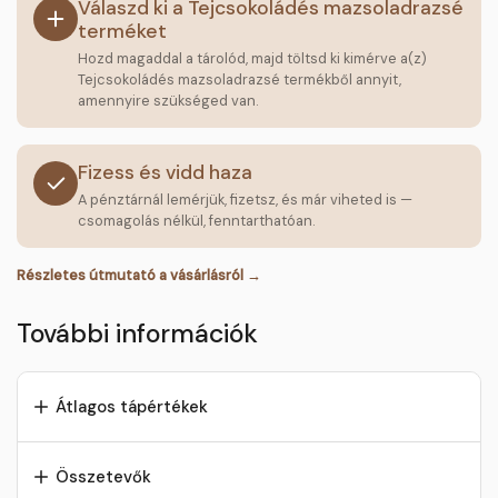
Válaszd ki a Tejcsokoládés mazsoladrazsé
terméket
Hozd magaddal a tárolód, majd töltsd ki kimérve a(z)
Tejcsokoládés mazsoladrazsé termékből annyit,
amennyire szükséged van.
Fizess és vidd haza
A pénztárnál lemérjük, fizetsz, és már viheted is —
csomagolás nélkül, fenntarthatóan.
Részletes útmutató a vásárlásról →
További információk
Átlagos tápértékek
Összetevők