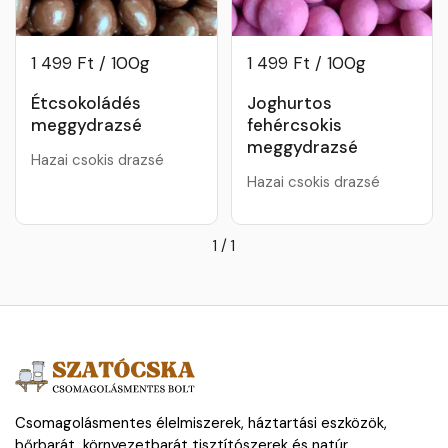
1 499 Ft / 100g
1 499 Ft / 100g
Étcsokoládés
Joghurtos
meggydrazsé
fehércsokis
meggydrazsé
Hazai csokis drazsé
Hazai csokis drazsé
1
/
1
Csomagolásmentes élelmiszerek, háztartási eszközök,
bőrbarát, környezetbarát tisztítószerek és natúr