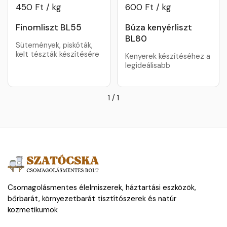
450 Ft / kg
600 Ft / kg
Finomliszt BL55
Búza kenyérliszt
BL80
Sütemények, piskóták,
kelt tészták készítésére
Kenyerek készítéséhez a
legideálisabb
1
/
1
Csomagolásmentes élelmiszerek, háztartási eszközök,
bőrbarát, környezetbarát tisztítószerek és natúr
kozmetikumok