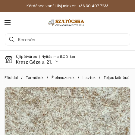
Kérdésed van? Hívj minket!
+36 30 407 7233
Menü megnyitása
Újlipótváros |
Nyitás ma 11:00-kor
Kresz Géza u. 21.
Skip to content
Főoldal
/
Termékek
/
Élelmiszerek
/
Lisztek
/
Teljes kiőrlésű b