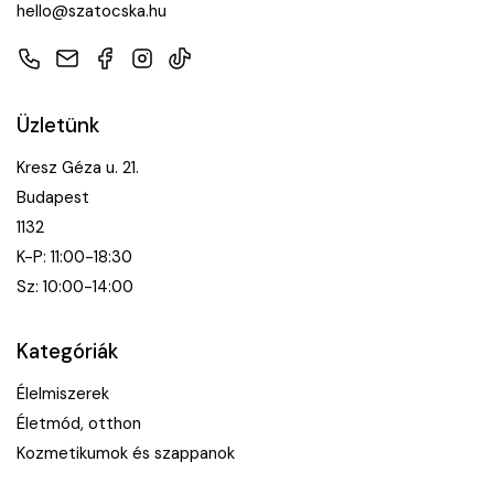
hello@szatocska.hu
Telefon
E-mail
Facebook
Instagram
TikTok
Üzletünk
Kresz Géza u. 21.
Budapest
1132
K-P: 11:00-18:30
Sz: 10:00-14:00
Kategóriák
Élelmiszerek
Életmód, otthon
Kozmetikumok és szappanok