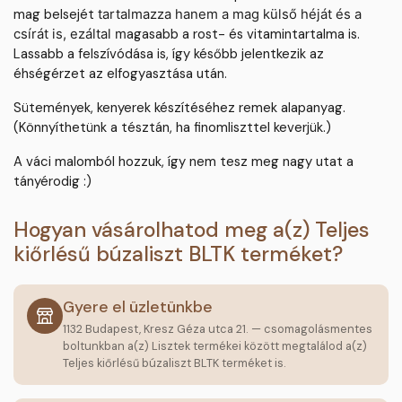
mag belsejét
tartalmazza
hanem a mag külső héját és a
agasabb a rost- és vitamintartalma is.
csírát is, ezáltal m
Lassabb a felszívódása is, így később jelentkezik az
éhségérzet az elfogyasztása után.
Sütemények, kenyerek készítéséhez remek alapanyag.
(Könnyíthetünk a tésztán, ha finomliszttel keverjük.)
A váci malomból hozzuk, így nem tesz meg nagy utat a
tányérodig :)
Hogyan vásárolhatod meg a(z) Teljes
kiőrlésű búzaliszt BLTK terméket?
Gyere el üzletünkbe
1132 Budapest, Kresz Géza utca 21. — csomagolásmentes
boltunkban a(z) Lisztek termékei között megtalálod a(z)
Teljes kiőrlésű búzaliszt BLTK terméket is.