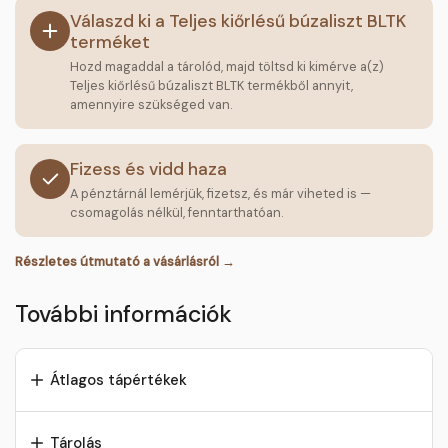
Válaszd ki a Teljes kiőrlésű búzaliszt BLTK
terméket
Hozd magaddal a tárolód, majd töltsd ki kimérve a(z)
Teljes kiőrlésű búzaliszt BLTK termékből annyit,
amennyire szükséged van.
Fizess és vidd haza
A pénztárnál lemérjük, fizetsz, és már viheted is —
csomagolás nélkül, fenntarthatóan.
Részletes útmutató a vásárlásról →
További információk
Átlagos tápértékek
Tárolás