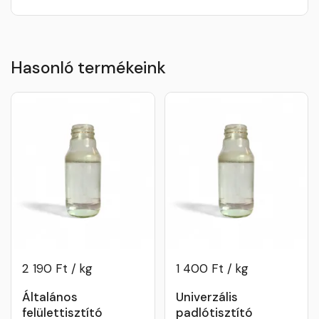
Hasonló termékeink
2 190 Ft / kg
1 400 Ft / kg
Általános
Univerzális
felülettisztító
padlótisztító