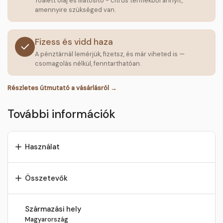
Toalett olaj és illatosító - citrus termékből annyit,
amennyire szükséged van.
Fizess és vidd haza
A pénztárnál lemérjük, fizetsz, és már viheted is —
csomagolás nélkül, fenntarthatóan.
Részletes útmutató a vásárlásról →
További információk
Használat
Összetevők
Származási hely
Magyarország