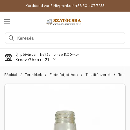
Kérdésed van? Hívj minket!
+36 30 407 7233
Menü megnyitása
Újlipótváros |
Nyitás holnap 11:00-kor
Kresz Géza u. 21.
Skip to content
Főoldal
/
Termékek
/
Életmód, otthon
/
Tisztítószerek
/
Toalett