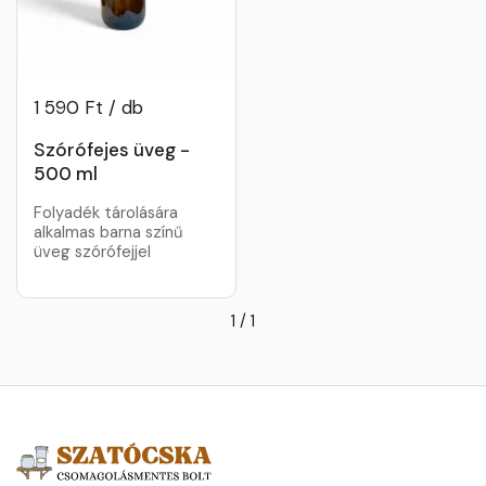
1 590 Ft / db
Szórófejes üveg -
500 ml
Folyadék tárolására
alkalmas barna színű
üveg szórófejjel
1
/
1