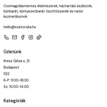
Csomagolásmentes élelmiszerek, háztartási eszközök,
bőrbarát, környezetbarát tisztítószerek és natúr
kozmetikumok
hello@szatocska.hu
Telefon
E-mail
Facebook
Instagram
TikTok
Üzletünk
Kresz Géza u. 21.
Budapest
1132
K-P: 11:00-18:30
Sz: 10:00-14:00
Kategóriák