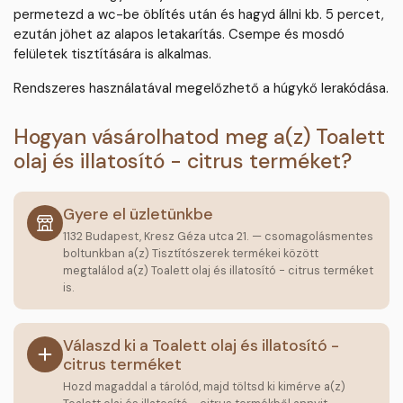
permetezd a wc-be öblítés után és hagyd állni kb. 5 percet,
ezután jöhet az alapos letakarítás. Csempe és mosdó
felületek tisztítására is alkalmas.
Rendszeres használatával megelőzhető a húgykő lerakódása.
Hogyan vásárolhatod meg a(z) Toalett
olaj és illatosító - citrus terméket?
Gyere el üzletünkbe
1132 Budapest, Kresz Géza utca 21. — csomagolásmentes
boltunkban a(z) Tisztítószerek termékei között
megtalálod a(z) Toalett olaj és illatosító - citrus terméket
is.
Válaszd ki a Toalett olaj és illatosító -
citrus terméket
Hozd magaddal a tárolód, majd töltsd ki kimérve a(z)