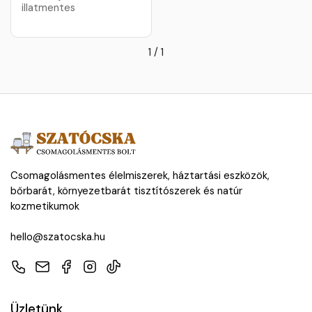
illatmentes
1
/
1
Csomagolásmentes élelmiszerek, háztartási eszközök,
bőrbarát, környezetbarát tisztítószerek és natúr
kozmetikumok
hello@szatocska.hu
Telefon
E-mail
Facebook
Instagram
TikTok
Üzletünk