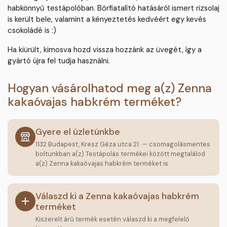
habkönnyű testápolóban. Bőrfiatalító hatásáról ismert rizsolaj
is került bele, valamint a kényeztetés kedvéért egy kevés
csokoládé is :)
Ha kiürült, kimosva hozd vissza hozzánk az üvegét, így a
gyártó újra fel tudja használni.
Hogyan vásárolhatod meg a(z) Zenna
kakaóvajas habkrém terméket?
Gyere el üzletünkbe
1132 Budapest, Kresz Géza utca 21. — csomagolásmentes
boltunkban a(z) Testápolás termékei között megtalálod
a(z) Zenna kakaóvajas habkrém terméket is.
Válaszd ki a Zenna kakaóvajas habkrém
terméket
Kiszerelt árú termék esetén válaszd ki a megfelelő