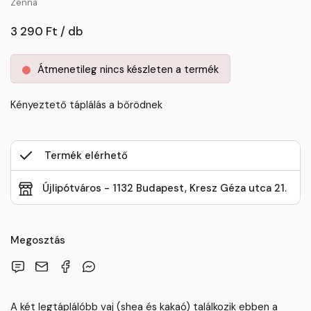
Zenna
3 290 Ft / db
Átmenetileg nincs készleten a termék
Kényeztető táplálás a bőrödnek
Termék elérhető
Újlipótváros - 1132 Budapest, Kresz Géza utca 21.
Megosztás
A két legtáplálóbb vaj (shea és kakaó) találkozik ebben a