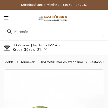
Kérdésed van? Hívj minket!
+36 30 407 7233
Menü megnyitása
Újlipótváros |
Nyitás ma 11:00-kor
Kresz Géza u. 21.
Skip to content
Főoldal
/
Termékek
/
Kozmetikumok és szappanok
/
Testápolás