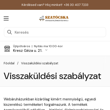
Kérdésed van? Hívj minket!
+36 30 407 7233
Menü megnyitása
Újlipótváros |
Nyitás ma 10:00-kor
Kresz Géza u. 21.
Skip to content
Főoldal
/
Visszaküldési szabályzat
Visszaküldési szabályzat
Webáruházunkban kizárólag kimért mennyiségű, egyedi
kiszerelésű termékeket forgalmazunk. A termékek