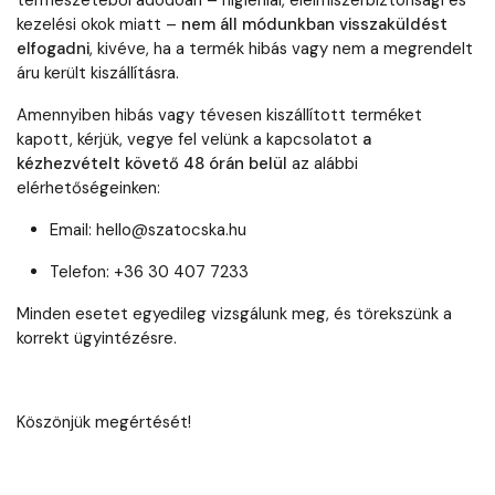
természetéből adódóan – higiéniai, élelmiszerbiztonsági és
kezelési okok miatt –
nem áll módunkban visszaküldést
elfogadni
, kivéve, ha a termék hibás vagy nem a megrendelt
áru került kiszállításra.
Amennyiben hibás vagy tévesen kiszállított terméket
kapott, kérjük, vegye fel velünk a kapcsolatot
a
kézhezvételt követő 48 órán belül
az alábbi
elérhetőségeinken:
Email: hello@szatocska.hu
Telefon: +36 30 407 7233
Minden esetet egyedileg vizsgálunk meg, és törekszünk a
korrekt ügyintézésre.
Köszönjük megértését!