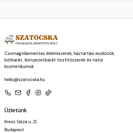
Csomagolásmentes élelmiszerek, háztartási eszközök,
bőrbarát, környezetbarát tisztítószerek és natúr
kozmetikumok
hello@szatocska.hu
Telefon
E-mail
Facebook
Instagram
TikTok
Üzletünk
Kresz Géza u. 21.
Budapest