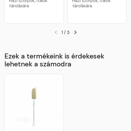
Házi szörpök, italok
Házi szörpök, italok
tárolására
tárolására
1
/
3
Ezek a termékeink is érdekesek
lehetnek a számodra