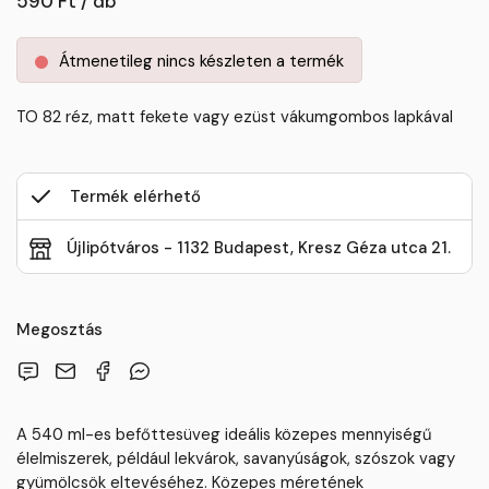
590 Ft / db
Átmenetileg nincs készleten a termék
TO 82 réz, matt fekete vagy ezüst vákumgombos lapkával
Termék elérhető
Újlipótváros - 1132 Budapest, Kresz Géza utca 21.
Megosztás
A 540 ml-es befőttesüveg ideális közepes mennyiségű
élelmiszerek, például lekvárok, savanyúságok, szószok vagy
gyümölcsök eltevéséhez. Közepes méretének