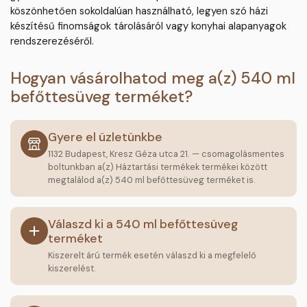
köszönhetően sokoldalúan használható, legyen szó házi
készítésű finomságok tárolásáról vagy konyhai alapanyagok
rendszerezéséről.
Hogyan vásárolhatod meg a(z) 540 ml
befőttesüveg terméket?
Gyere el üzletünkbe
1132 Budapest, Kresz Géza utca 21. — csomagolásmentes
boltunkban a(z) Háztartási termékek termékei között
megtalálod a(z) 540 ml befőttesüveg terméket is.
Válaszd ki a 540 ml befőttesüveg
terméket
Kiszerelt árú termék esetén válaszd ki a megfelelő
kiszerelést.