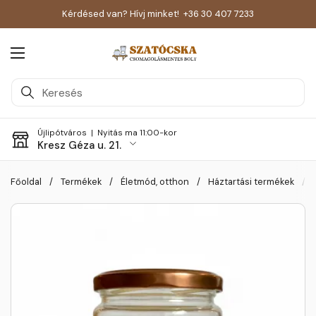
Kérdésed van? Hívj minket!
+36 30 407 7233
Menü megnyitása
Újlipótváros |
Nyitás ma 11:00-kor
Kresz Géza u. 21.
Skip to content
Főoldal
/
Termékek
/
Életmód, otthon
/
Háztartási termékek
/