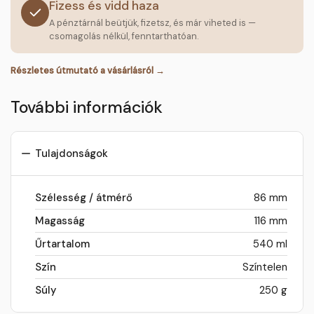
Fizess és vidd haza
A pénztárnál beütjük, fizetsz, és már viheted is —
csomagolás nélkül, fenntarthatóan.
Részletes útmutató a vásárlásról →
További információk
Tulajdonságok
Szélesség / átmérő
86 mm
Magasság
116 mm
Űrtartalom
540 ml
Szín
Színtelen
Súly
250 g