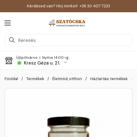
Kérdésed van? Hívj minket!
+36 30 407 7233
Menü megnyitása
Újlipótváros |
Nyitva 14:00-ig
Kresz Géza u. 21.
Skip to content
Főoldal
/
Termékek
/
Életmód, otthon
/
Háztartási termékek
/