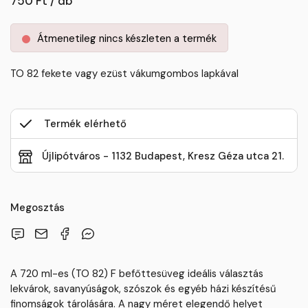
750 Ft / db
Átmenetileg nincs készleten a termék
TO 82 fekete vagy ezüst vákumgombos lapkával
Termék elérhető
Újlipótváros - 1132 Budapest, Kresz Géza utca 21.
Megosztás
A 720 ml-es (TO 82) F befőttesüveg ideális választás
lekvárok, savanyúságok, szószok és egyéb házi készítésű
finomságok tárolására. A nagy méret elegendő helyet