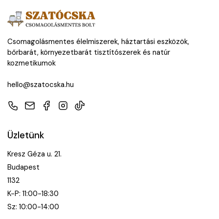
Csomagolásmentes élelmiszerek, háztartási eszközök,
bőrbarát, környezetbarát tisztítószerek és natúr
kozmetikumok
hello@szatocska.hu
Telefon
E-mail
Facebook
Instagram
TikTok
Üzletünk
Kresz Géza u. 21.
Budapest
1132
K-P: 11:00-18:30
Sz: 10:00-14:00