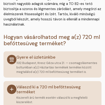
biztosít nagyobb adagok számára, míg a TO 82-es tető
biztosítja a szoros és légmentes záródást, amely megőrzi az
élelmiszerek frissességét és ízét. Tartós, kiváló minőségű
üvegből készült, amely hosszú távon is ellenáll a mindennapi
használatnak.
Hogyan vásárolhatod meg a(z) 720 ml
befőttesüveg terméket?
Gyere el üzletünkbe
1132 Budapest, Kresz Géza utca 21. — csomagolásmentes
boltunkban a(z) Háztartási termékek termékei között
megtalálod a(z) 720 ml befőttesüveg terméket is.
Válaszd ki a 720 ml befőttesüveg
terméket
Kiszerelt árú termék esetén válaszd ki a megfelelő
kiszerelést.