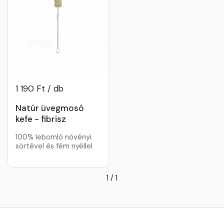
1 190 Ft / db
Natúr üvegmosó
kefe - fibrisz
100% lebomló növényi
sörtével és fém nyéllel
1
/
1