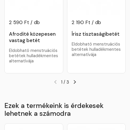
2 590 Ft / db
2 190 Ft / db
Afrodité közepesen
Írisz tisztaságibetét
vastag betét
Eldobható menstruációs
betétek hulladékmentes
Eldobható menstruációs
alternatívája
betétek hulladékmentes
alternatívája
1
/
3
Ezek a termékeink is érdekesek
lehetnek a számodra