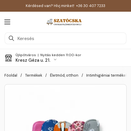
Kérdésed van? Hívj minket!
+36 30 407 7233
Menü megnyitása
Újlipótváros |
Nyitás kedden 11:00-kor
Kresz Géza u. 21.
Skip to content
Főoldal
/
Termékek
/
Életmód, otthon
/
Intimhigiéniai termékek