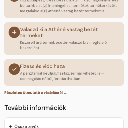
1132 Budapest, Kresz Géza utca 21. — csomagolásmentes
boltunkban a(z) Intimhigiéniai termékek termékei között
megtalálod a(z) Athéné vastag betét terméket is.
Válaszd ki a Athéné vastag betét
terméket
Kiszerelt árú termék esetén válaszd ki a megfelelő
kiszerelést.
Fizess és vidd haza
A pénztárnál beütjük, fizetsz, és már viheted is —
csomagolás nélkül, fenntarthatóan.
Részletes útmutató a vásárlásról →
További információk
Összetevők