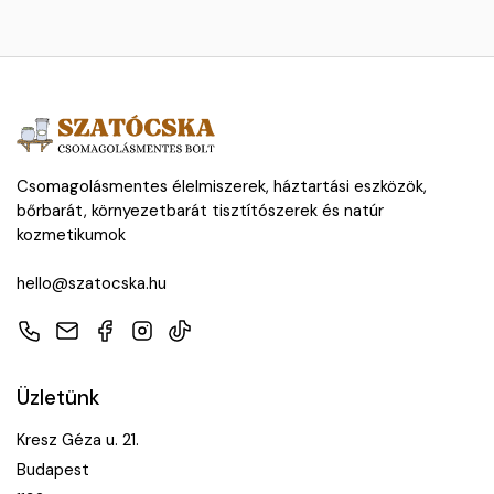
Csomagolásmentes élelmiszerek, háztartási eszközök,
bőrbarát, környezetbarát tisztítószerek és natúr
kozmetikumok
hello@szatocska.hu
Telefon
E-mail
Facebook
Instagram
TikTok
Üzletünk
Kresz Géza u. 21.
Budapest