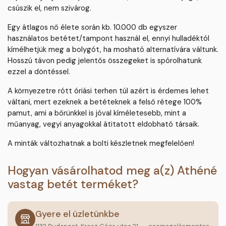
csúszik el, nem szivárog.
Egy átlagos nő élete során kb. 10.000 db egyszer
használatos betétet/tampont használ el, ennyi hulladéktól
kímélhetjük meg a bolygót, ha mosható alternatívára váltunk.
Hosszú távon pedig jelentős összegeket is spórolhatunk
ezzel a döntéssel.
A környezetre rótt óriási terhen túl azért is érdemes lehet
váltani, mert ezeknek a betéteknek a felső rétege 100%
pamut, ami a bőrünkkel is jóval kíméletesebb, mint a
műanyag, vegyi anyagokkal átitatott eldobható társaik.
A minták változhatnak a bolti készletnek megfelelően!
Hogyan vásárolhatod meg a(z) Athéné
vastag betét terméket?
Gyere el üzletünkbe