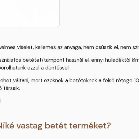
yelmes viselet, kellemes az anyaga, nem csúszik el, nem szi
ználatos betétet/tampont használ el, ennyi hulladéktól kí
pórolhatunk ezzel a döntéssel.
s lehet váltani, mert ezeknek a betéteknek a felső rétege 1
 társaik.
!
Niké vastag betét terméket?