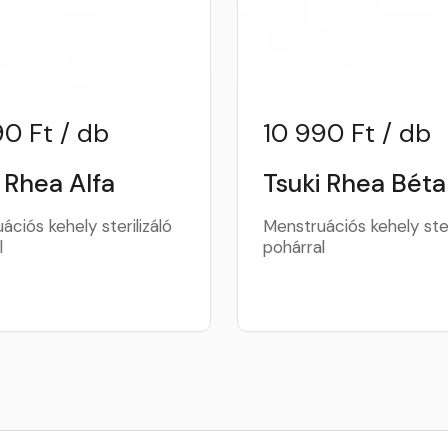
90 Ft / db
10 990 Ft / db
 Rhea Alfa
Tsuki Rhea Béta
ációs kehely sterilizáló
Menstruációs kehely ster
l
pohárral