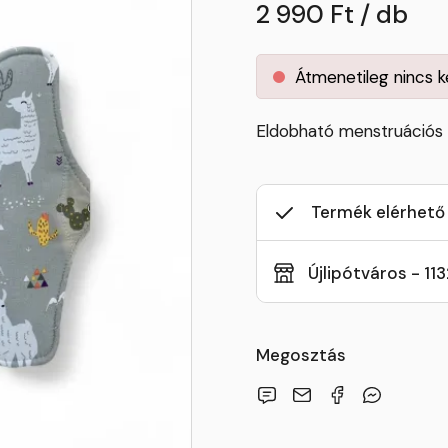
2 990 Ft / db
Átmenetileg nincs 
Eldobható menstruációs 
Termék elérhető
Újlipótváros - 11
Megosztás