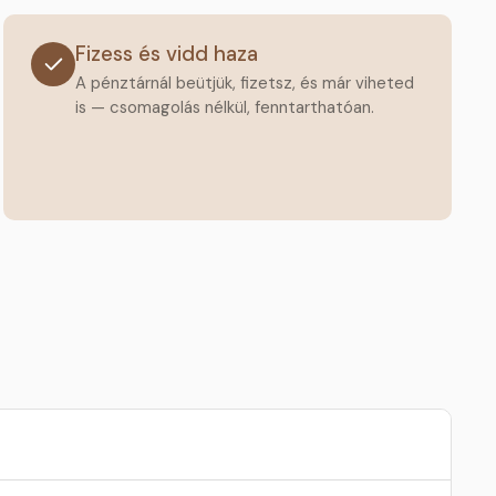
Fizess és vidd haza
A pénztárnál beütjük, fizetsz, és már viheted
is — csomagolás nélkül, fenntarthatóan.