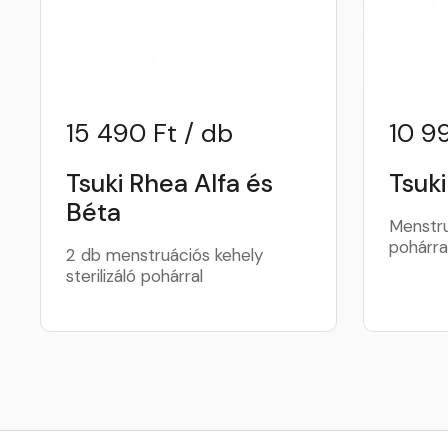
15 490 Ft / db
10 9
Tsuki Rhea Alfa és
Tsuki
Béta
Menstru
pohárra
2 db menstruációs kehely
sterilizáló pohárral