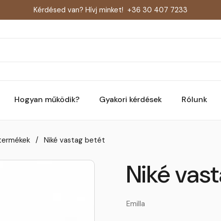
Kérdésed van? Hívj minket!
+36 30 407 7233
Hogyan működik?
Gyakori kérdések
Rólunk
 termékek
/
Niké vastag betét
Niké vas
Emilla