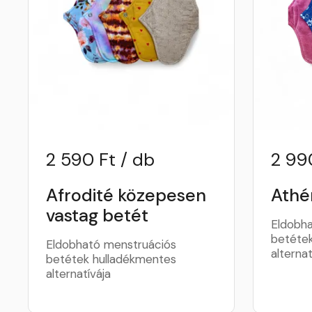
2 590 Ft / db
2 99
Afrodité közepesen
Athé
vastag betét
Eldobha
betétek
Eldobható menstruációs
alternat
betétek hulladékmentes
alternatívája