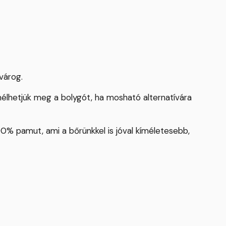
várog.
mélhetjük meg a bolygót, ha mosható alternatívára
00% pamut, ami a bőrünkkel is jóval kíméletesebb,