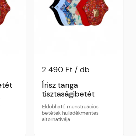
2 490 Ft / db
etét
Írisz tanga
tisztaságibetét
s
s
Eldobható menstruációs
betétek hulladékmentes
alternatívája