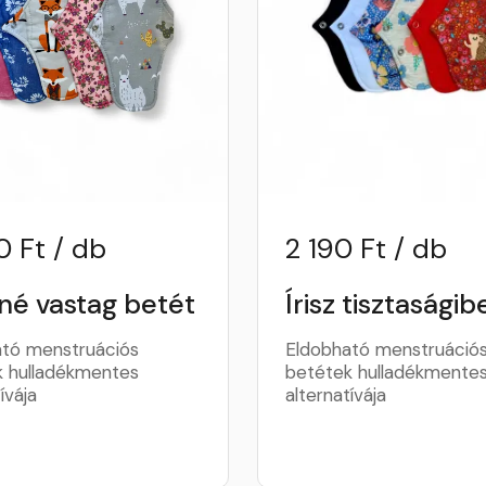
0 Ft / db
2 190 Ft / db
né vastag betét
Írisz tisztaságib
tó menstruációs
Eldobható menstruáció
 hulladékmentes
betétek hulladékmente
ívája
alternatívája