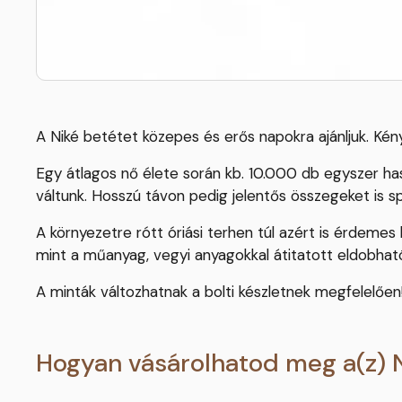
A Niké betétet közepes és erős napokra ajánljuk. Kén
Egy átlagos nő élete során kb. 10.000 db egyszer has
váltunk. Hosszú távon pedig jelentős összegeket is s
A környezetre rótt óriási terhen túl azért is érdeme
mint a műanyag, vegyi anyagokkal átitatott eldobható
A minták változhatnak a bolti készletnek megfelelően
Hogyan vásárolhatod meg a(z) 