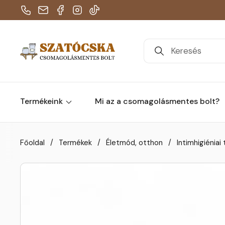
Telefon
E-mail
Facebook
Instagram
TikTok
Termékeink
Mi az a csomagolásmentes bolt?
Skip to content
Főoldal
/
Termékek
/
Életmód, otthon
/
Intimhigiéniai