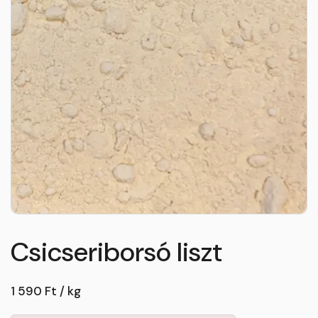
Csicseriborsó liszt
1 590 Ft / kg