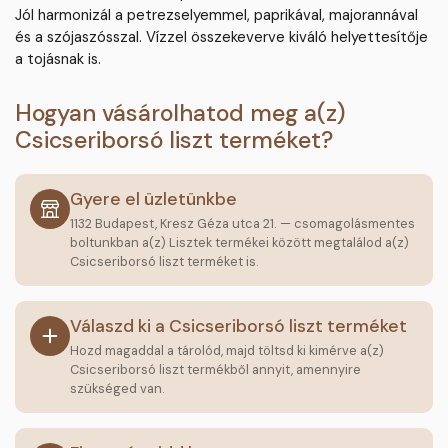
Jól harmonizál a petrezselyemmel, paprikával, majorannával
és a szójaszósszal. Vízzel összekeverve kiváló helyettesítője
a tojásnak is.
Hogyan vásárolhatod meg a(z)
Csicseriborsó liszt terméket?
Gyere el üzletünkbe
1132 Budapest, Kresz Géza utca 21. — csomagolásmentes
boltunkban a(z) Lisztek termékei között megtalálod a(z)
Csicseriborsó liszt terméket is.
Válaszd ki a Csicseriborsó liszt terméket
Hozd magaddal a tárolód, majd töltsd ki kimérve a(z)
Csicseriborsó liszt termékből annyit, amennyire
szükséged van.