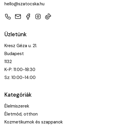
hello@szatocska.hu
Telefon
E-mail
Facebook
Instagram
TikTok
Üzletünk
Kresz Géza u. 21.
Budapest
1132
K-P: 11:00-18:30
Sz: 10:00-14:00
Kategóriák
Élelmiszerek
Életmód, otthon
Kozmetikumok és szappanok