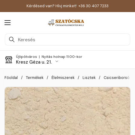
Kérdésed van? Hívj minket!
+36 30 407 7233
Menü megnyitása
Újlipótváros |
Nyitás holnap 11:00-kor
Kresz Géza u. 21.
Skip to content
Főoldal
/
Termékek
/
Élelmiszerek
/
Lisztek
/
Csicseriborsó lis