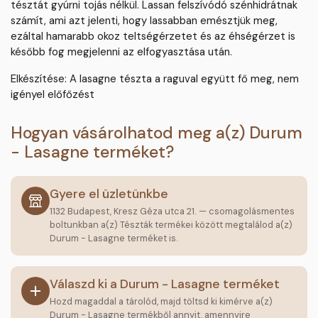
tésztát gyúrni tojás nélkül. Lassan felszívódó szénhidrátnak
számít, ami azt jelenti, hogy lassabban emésztjük meg,
ezáltal hamarabb okoz teltségérzetet és az éhségérzet is
később fog megjelenni az elfogyasztása után.
Elkészítése: A lasagne tészta a raguval együtt fő meg, nem
igényel előfőzést
Hogyan vásárolhatod meg a(z) Durum
- Lasagne terméket?
Gyere el üzletünkbe
1132 Budapest, Kresz Géza utca 21. — csomagolásmentes
boltunkban a(z) Tészták termékei között megtalálod a(z)
Durum - Lasagne terméket is.
Válaszd ki a Durum - Lasagne terméket
Hozd magaddal a tárolód, majd töltsd ki kimérve a(z)
Durum - Lasagne termékből annyit, amennyire