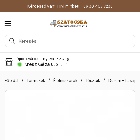
Kérdésed van? Hívj minket!
+36 30 407 7233
Menü megnyitása
Újlipótváros |
Nyitva 18:30-ig
Kresz Géza u. 21.
Skip to content
Főoldal
/
Termékek
/
Élelmiszerek
/
Tészták
/
Durum - Lasagn