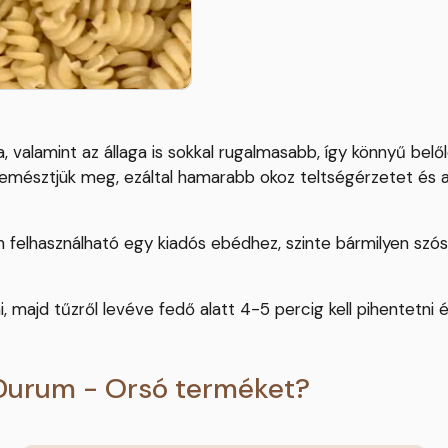
lamint az állaga is sokkal rugalmasabb, így könnyű belőle 
n emésztjük meg, ezáltal hamarabb okoz teltségérzetet és 
elhasználható egy kiadós ebédhez, szinte bármilyen szóssz
i, majd tűzről levéve fedő alatt 4-5 percig kell pihentetni é
 Durum - Orsó terméket?