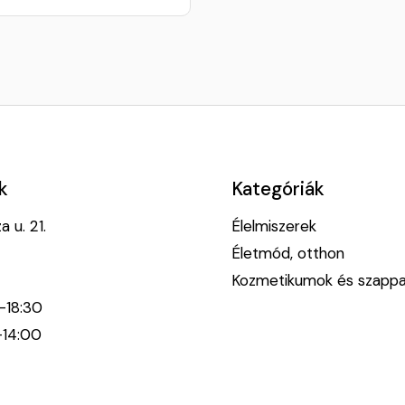
k
Kategóriák
 u. 21.
Élelmiszerek
Életmód, otthon
Kozmetikumok és szapp
0-18:30
-14:00