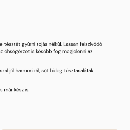
tésztát gyúrni tojás nélkül. Lassan felszívódó
az éhségérzet is később fog megjelenni az
al jól harmonizál, sőt hideg tésztasaláták
s már kész is.