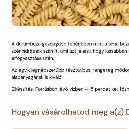
A durumbúza gazdagabb fehérjében mint a sima búza, va
szénhidrátnak számít, ami azt jelenti, hogy lassabba
elfogyasztása után.
Az egyik legnépszerűbb tésztatípus, rengeteg módon f
alapanyagának is kiváló.
Elkészítés: Forrásban lévő vízben 4-5 percet kell főzn
Hogyan vásárolhatod meg a(z)