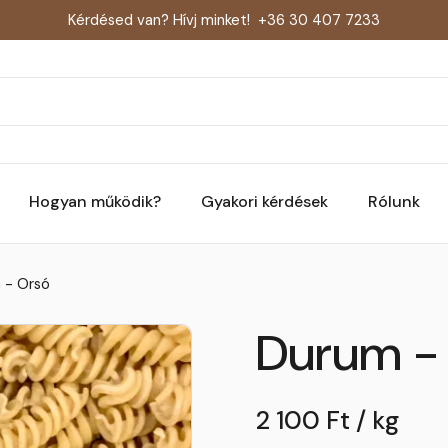
Kérdésed van? Hívj minket!
+36 30 407 7233
Hogyan működik?
Gyakori kérdések
Rólunk
 - Orsó
Durum -
2 100 Ft / kg