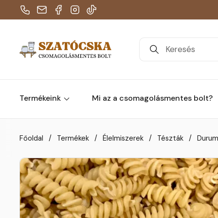
Telefon
E-mail
Facebook
Instagram
TikTok
Termékeink
Mi az a csomagolásmentes bolt?
Skip to content
Főoldal
/
Termékek
/
Élelmiszerek
/
Tészták
/
Durum