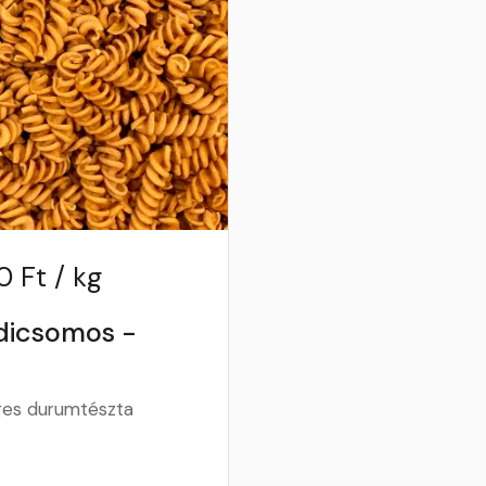
 Ft / kg
dicsomos -
ges durumtészta