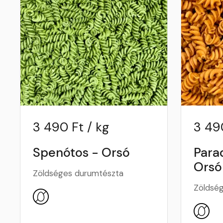
3 490 Ft / kg
3 490
Spenótos - Orsó
Para
Orsó
Zöldséges durumtészta
Zöldsé