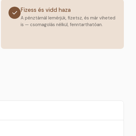
Fizess és vidd haza
A pénztárnál lemérjük, fizetsz, és már viheted
is — csomagolás nélkül, fenntarthatóan.