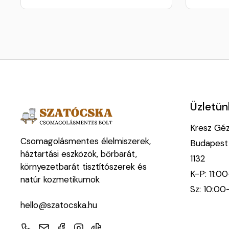
Üzletün
Kresz Géza
Csomagolásmentes élelmiszerek,
Budapest
háztartási eszközök, bőrbarát,
1132
környezetbarát tisztítószerek és
K-P: 11:0
natúr kozmetikumok
Sz: 10:00
hello@szatocska.hu