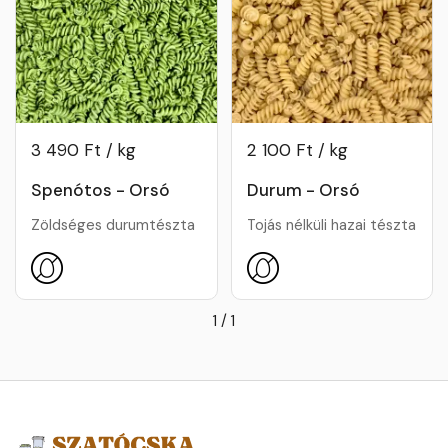
3 490 Ft / kg
2 100 Ft / kg
Spenótos - Orsó
Durum - Orsó
Zöldséges durumtészta
Tojás nélküli hazai tészta
1
/
1