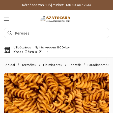
Kérdésed van? Hívj minket!
+36 30 407 7233
Menü megnyitása
Újlipótváros |
Nyitás kedden 11:00-kor
Kresz Géza u. 21.
Skip to content
Főoldal
/
Termékek
/
Élelmiszerek
/
Tészták
/
Paradicsomos -