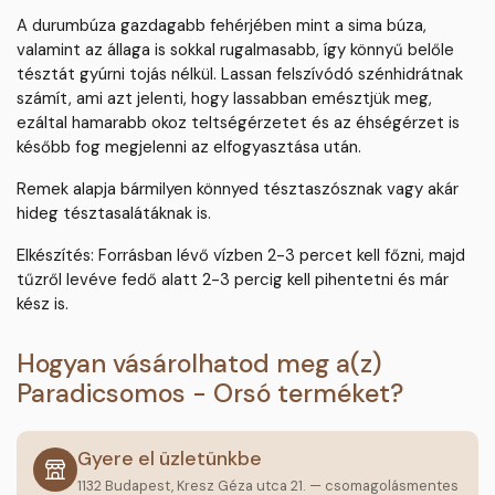
A durumbúza gazdagabb fehérjében mint a sima búza,
valamint az állaga is sokkal rugalmasabb, így könnyű belőle
tésztát gyúrni tojás nélkül. Lassan felszívódó szénhidrátnak
számít, ami azt jelenti, hogy lassabban emésztjük meg,
ezáltal hamarabb okoz teltségérzetet és az éhségérzet is
később fog megjelenni az elfogyasztása után.
Remek alapja bármilyen könnyed tésztaszósznak vagy akár
hideg tésztasalátáknak is.
Elkészítés: Forrásban lévő vízben 2-3 percet kell főzni, majd
tűzről levéve fedő alatt 2-3 percig kell pihentetni és már
kész is.
Hogyan vásárolhatod meg a(z)
Paradicsomos - Orsó terméket?
Gyere el üzletünkbe
1132 Budapest, Kresz Géza utca 21. — csomagolásmentes