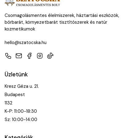
Csomagolásmentes élelmiszerek, háztartási eszközök,
bőrbarát, környezetbarát tisztítószerek és natúr
kozmetikumok
hello@szatocska.hu
Telefon
E-mail
Facebook
Instagram
TikTok
Üzletünk
Kresz Géza u. 21.
Budapest
1132
K-P: 11:00-18:30
Sz: 10:00-14:00
Kategóriák