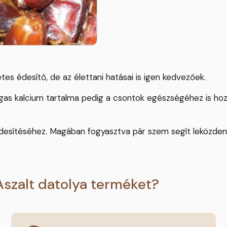
es édesítő, de az élettani hatásai is igen kedvezőek.
as kalcium tartalma pedig a csontok egészségéhez is hozzá
desítéséhez. Magában fogyasztva pár szem segít leközdeni
Aszalt datolya terméket?