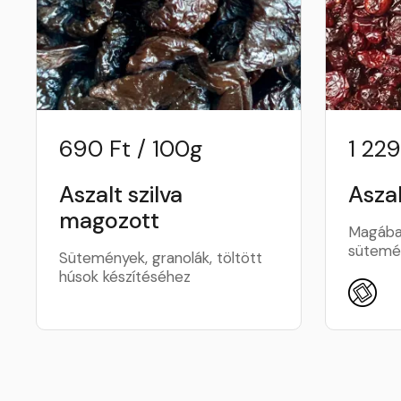
690 Ft / 100g
1 229
Aszalt szilva
Asza
magozott
Magában
sütemé
Sütemények, granolák, töltött
húsok készítéséhez