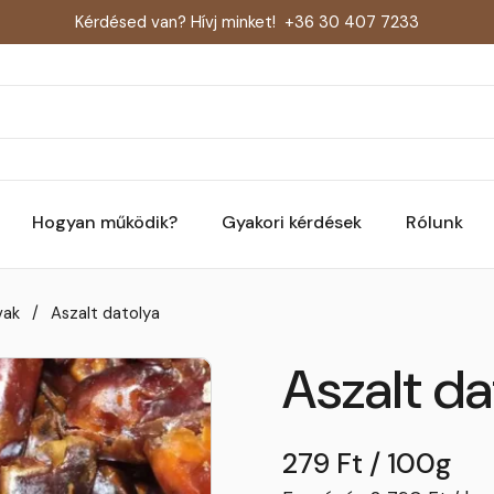
Kérdésed van? Hívj minket!
+36 30 407 7233
Hogyan működik?
Gyakori kérdések
Rólunk
vak
/
Aszalt datolya
Aszalt da
279 Ft / 100g