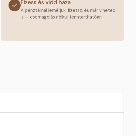
Fizess és vidd haza
A pénztárnál lemérjük, fizetsz, és már viheted
is — csomagolás nélkül, fenntarthatóan.