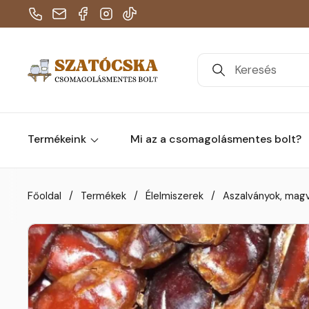
Telefon
E-mail
Facebook
Instagram
TikTok
Termékeink
Mi az a csomagolásmentes bolt?
Skip to content
Főoldal
/
Termékek
/
Élelmiszerek
/
Aszalványok, mag