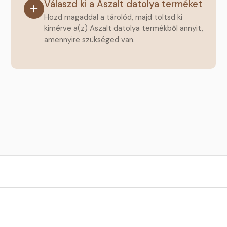
Válaszd ki a Aszalt datolya terméket
Hozd magaddal a tárolód, majd töltsd ki
kimérve a(z) Aszalt datolya termékből annyit,
amennyire szükséged van.