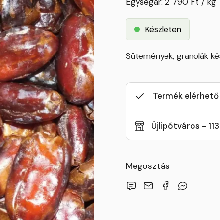
Egységár: 2 790 Ft / kg
Készleten
Sütemények, granolák ké
Termék elérhető
Újlipótváros - 11
Megosztás