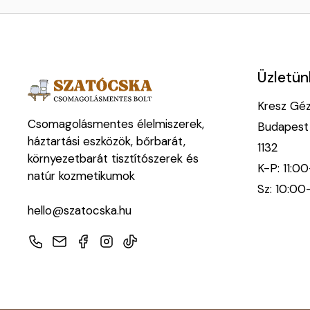
Üzletün
Kresz Géza
Csomagolásmentes élelmiszerek,
Budapest
háztartási eszközök, bőrbarát,
1132
környezetbarát tisztítószerek és
K-P: 11:0
natúr kozmetikumok
Sz: 10:00
hello@szatocska.hu
Telefon
E-mail
Facebook
Instagram
TikTok