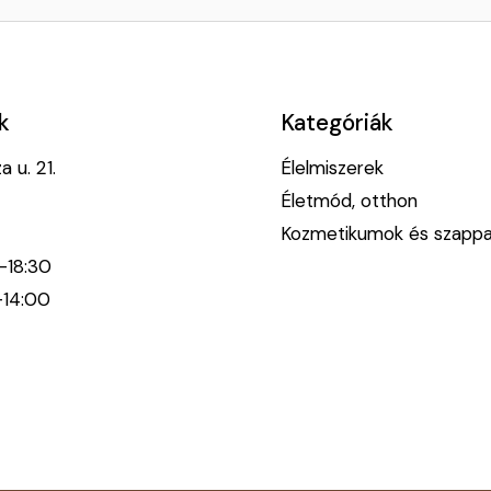
k
Kategóriák
 u. 21.
Élelmiszerek
Életmód, otthon
Kozmetikumok és szapp
0-18:30
-14:00