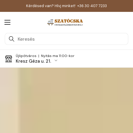
Kérdésed van? Hívj minket!
+36 30 407 7233
Menü megnyitása
Újlipótváros |
Nyitás ma 11:00-kor
Kresz Géza u. 21.
Skip to content