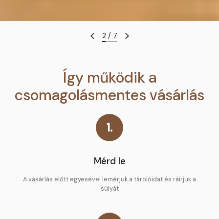
2
/
7
Így működik a
csomagolásmentes vásárlás
1.
Mérd le
A vásárlás előtt egyesével lemérjük a tárolóidat és ráírjuk a
súlyát