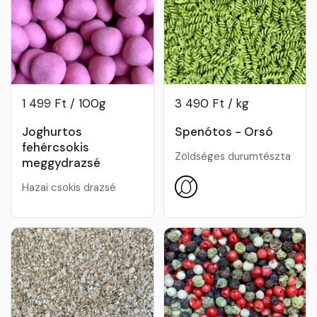
1 499 Ft / 100g
3 490 Ft / kg
Joghurtos
Spenótos - Orsó
fehércsokis
Zöldséges durumtészta
meggydrazsé
Hazai csokis drazsé