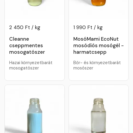
2 450 Ft / kg
1 990 Ft / kg
Cleanne
MosóMami EcoNut
cseppmentes
mosódiós mosógél -
mosogatószer
harmatcsepp
Hazai környezetbarát
Bőr- és környezetbarát
mosogatószer
mosószer