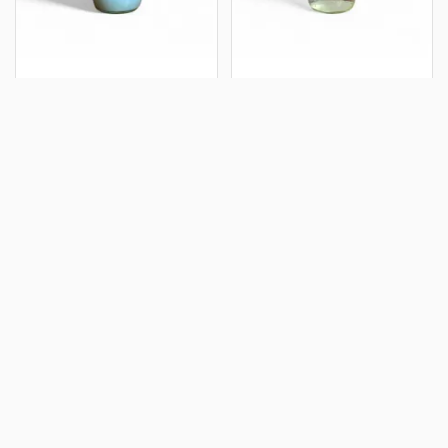
1 790 Ft / kg
890 Ft / kg
Cleanne öblítő-
Ecet (biológiai
Provance mezői
erjesztésű, étkezési)
20%
Levendulás
környezetbarát öblítő
Étkezési célra, vagy
környezetbarát
takarításhoz