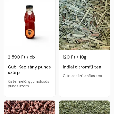
2 590 Ft / db
120 Ft / 10g
Gubi Kapitány puncs
Indiai citromfű tea
szörp
Citrusos ízű szálas tea
Kistermelői gyümölcsös
puncs szörp