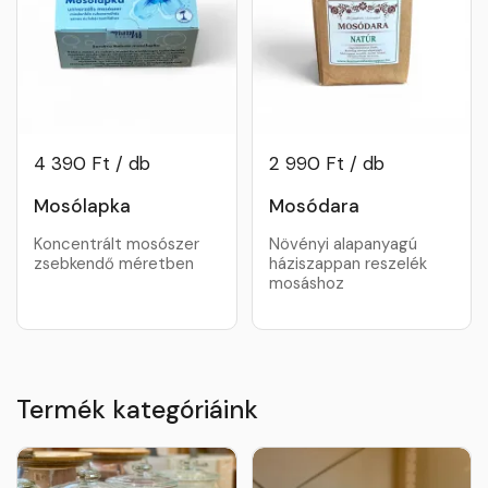
4 390 Ft / db
2 990 Ft / db
Mosólapka
Mosódara
Koncentrált mosószer
Növényi alapanyagú
zsebkendő méretben
háziszappan reszelék
mosáshoz
Termék kategóriáink