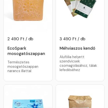
2 490 Ft / db
3 490 Ft / db
EcoSpark
Méhviaszos kendő
mosogatószappan
Alufólia helyett
szendvicsek
Természetes
csomagolásához, tálak
mosogatószappan
lefedéséhez
narancs illattal