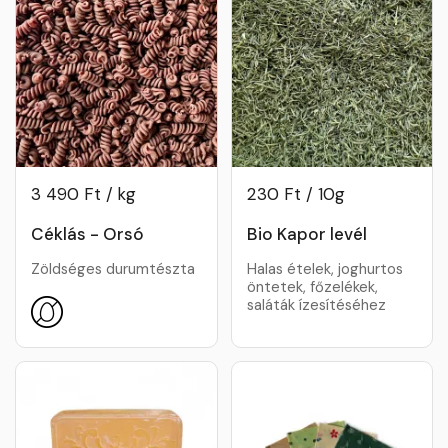
3 490 Ft / kg
230 Ft / 10g
Céklás - Orsó
Bio Kapor levél
Zöldséges durumtészta
Halas ételek, joghurtos
öntetek, főzelékek,
saláták ízesítéséhez